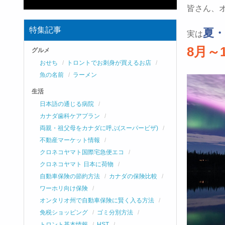
皆さん、
特集記事
夏
実は
8月～
グルメ
おせち
トロントでお刺身が買えるお店
魚の名前
ラーメン
生活
日本語の通じる病院
カナダ歯科ケアプラン
両親・祖父母をカナダに呼ぶ(スーパービザ)
不動産マーケット情報
クロネコヤマト国際宅急便エコ
クロネコヤマト 日本に荷物
自動車保険の節約方法
カナダの保険比較
ワーホリ向け保険
オンタリオ州で自動車保険に賢く入る方法
免税ショッピング
ゴミ分別方法
トロント基本情報
HST