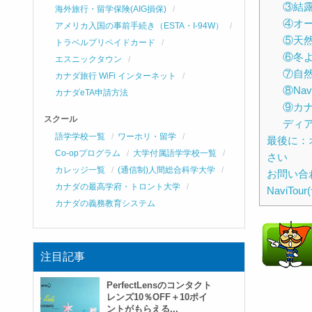
③結
海外旅行・留学保険(AIG損保)
④オ
アメリカ入国の事前手続き（ESTA・I-94W）
⑤天
トラベルプリペイドカード
⑥冬
エスニックタウン
⑦自
カナダ旅行 WiFi インターネット
⑧Na
カナダeTA申請方法
⑨カ
スクール
ディ
語学学校一覧
ワーホリ・留学
最後に：
Co-opプログラム
大学付属語学学校一覧
さい
カレッジ一覧
(通信制)人間総合科学大学
お問い合
カナダの最高学府・トロント大学
NaviTo
カナダの義務教育システム
注目記事
PerfectLensのコンタクト
レンズ10％OFF＋10ポイ
ントがもらえる...