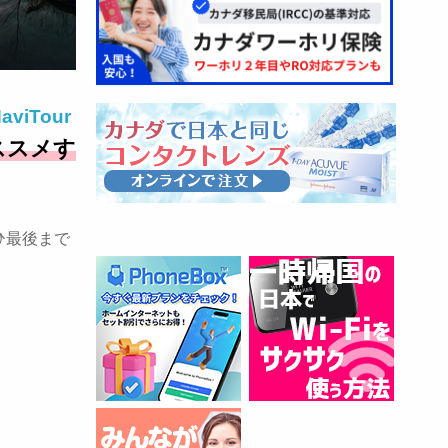
aviTour
ススメす
ひ最後まで