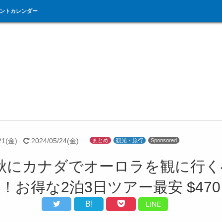
ントカレンダー
21(金)
2024/05/24(金)
まとめ
観光・旅行
Sponsored
秋にカナダでオーロラを観に行く
！お得な2泊3日ツアー最安 $47
B!
LINE