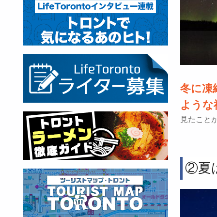
冬に凍
ような
見たこと
②夏