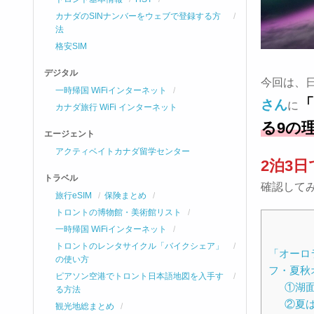
カナダのSINナンバーをウェブで登録する方
法
格安SIM
デジタル
今回は、
一時帰国 WiFiインターネット
「
さん
に
カナダ旅行 WiFi インターネット
る9の
エージェント
アクティベイトカナダ留学センター
2泊3日
トラベル
確認して
旅行eSIM
保険まとめ
トロントの博物館・美術館リスト
一時帰国 WiFiインターネット
トロントのレンタサイクル「バイクシェア」
「オーロ
の使い方
フ・夏秋
ピアソン空港でトロント日本語地図を入手す
①湖
る方法
②夏
観光地総まとめ