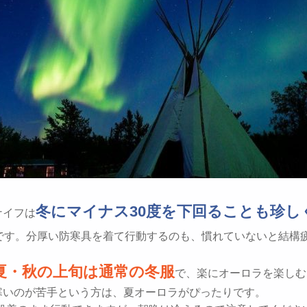
冬にマイナス30度を下回ることも珍し
ナイフは
です。分厚い防寒具を着て行動するのも、慣れていないと結構
夏・秋の上旬は通常の冬服
で、楽にオーロラを楽しむ
寒いのが苦手という方は、夏オーロラがぴったりです。