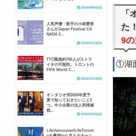
2026/08/04(火)
「
人気声優・歌手の小林愛香
た
さんがJapan Festival CA
NADA 2...
9
2026/05/19(火)
TTC職員約700人がストラ
①湖
イキの可能性。トロントの
FIFA World C...
2026/05/14(木)
オンタリオ州2026年度予
算で知っておきたいこと2
つ。中小企業の法人所得減
税...
2026/03/31(火)
LifeVancouver/LifeToront
oを裏側から支えるチーム