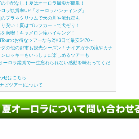
露の心配なし！夏はオーロラ撮影が簡単！
ーロラ観賞率UP「オーロラハンティング」
然のプラネタリウムで天の川や流れ星も
より安い！夏はゴルフカートで犬ぞり！
然を満喫！キャメロン滝ハイキング！
viTourのお得なツアーなら2泊3日で最安$470～
ナダの他の都市も観光シーズン！ナイアガラの滝やカナ
アンロッキーもいっしょに楽しめるツアーも
オーロラ鑑賞で一生忘れられない感動を味わってくだ
わせはこちら
ur(ナビツアー)について