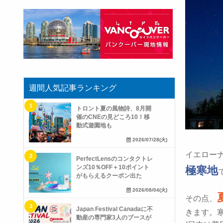
週間人気記事ランキング
トロント夏の風物詩、8月開
催のCNEの見どころ10！移
動式遊園地も
2026/07/28(火)
イエロー
PerfectLensのコンタクトレ
ンズ10％OFF＋10ポイント
極寒地
がもらえるクーポン出た
2026/08/04(火)
その点、
Japan Festival Canadaに不
きます。
動産の専門家3人のブースが