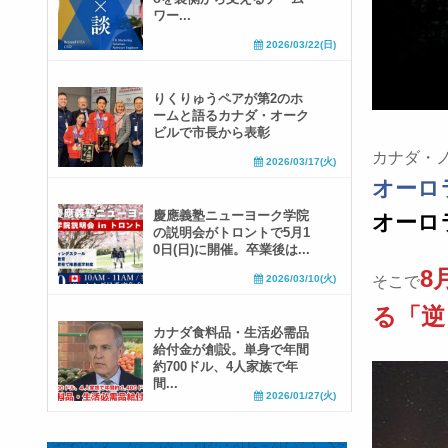
ワー...
2026/03/22(日)
りくりゅうペアが第2のホ
ームと語るカナダ・オーク
ビルで市長から表彰
カナダ・ノ
2026/03/17(火)
オーロ
慶應義塾ニューヨーク学院
オーロ
の説明会がトロントで5月1
0日(日)に開催。卒業後は...
8
2026/03/10(火)
そこで
る「逆
カナダ食料品・生活必需品
給付金が創設。単身で年間
約700ドル、4人家族で年
間...
2026/01/27(火)