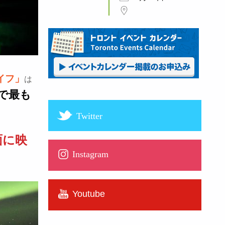
イフ」
は
で最も
Twitter
面に映
Instagram
Youtube