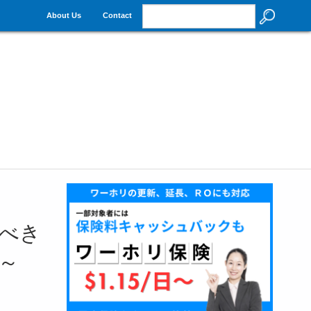
About Us
Contact
べき
0～