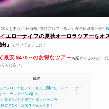
N
日本人を中心に圧倒的に支持されているカナダの日系旅行会社
イエローナイフの夏秋オーロラツアーをオ
理由
」
を聞いてきました！
で最安 $470～のお得なツアー
も紹介するので、ぜ
みてください。
目次
ラのプロ」ナビツアーさんに聞いた！イエローナイ
オーロラツアー9の魅力
面に映る3ヶ月間限定の逆さオーロラ
は軽装でOK！防寒具の購入不要！