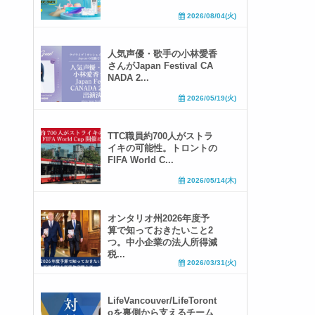
2026/08/04(火)
人気声優・歌手の小林愛香
さんがJapan Festival CA
NADA 2...
2026/05/19(火)
TTC職員約700人がストラ
イキの可能性。トロントの
FIFA World C...
2026/05/14(木)
オンタリオ州2026年度予
算で知っておきたいこと2
つ。中小企業の法人所得減
税...
2026/03/31(火)
LifeVancouver/LifeToront
oを裏側から支えるチーム