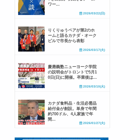
ワー...
2026/03/22(日)
りくりゅうペアが第2のホ
ームと語るカナダ・オーク
ビルで市長から表彰
2026/03/17(火)
慶應義塾ニューヨーク学院
の説明会がトロントで5月1
0日(日)に開催。卒業後は...
2026/03/10(火)
カナダ食料品・生活必需品
給付金が創設。単身で年間
約700ドル、4人家族で年
間...
2026/01/27(火)