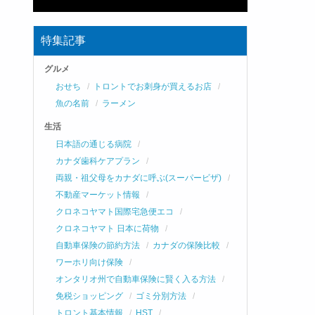
特集記事
グルメ
おせち
トロントでお刺身が買えるお店
魚の名前
ラーメン
生活
日本語の通じる病院
カナダ歯科ケアプラン
両親・祖父母をカナダに呼ぶ(スーパービザ)
不動産マーケット情報
クロネコヤマト国際宅急便エコ
クロネコヤマト 日本に荷物
自動車保険の節約方法
カナダの保険比較
ワーホリ向け保険
オンタリオ州で自動車保険に賢く入る方法
免税ショッピング
ゴミ分別方法
トロント基本情報
HST