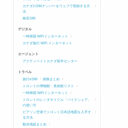
カナダのSINナンバーをウェブで登録する方
法
格安SIM
デジタル
一時帰国 WiFiインターネット
カナダ旅行 WiFi インターネット
エージェント
アクティベイトカナダ留学センター
トラベル
旅行eSIM
保険まとめ
トロントの博物館・美術館リスト
一時帰国 WiFiインターネット
トロントのレンタサイクル「バイクシェア」
の使い方
ピアソン空港でトロント日本語地図を入手す
る方法
観光地総まとめ