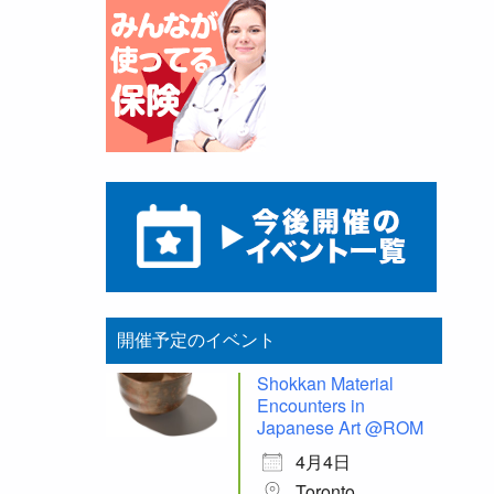
開催予定のイベント
Shokkan Material
Encounters in
Japanese Art @ROM
4月4日
Toronto