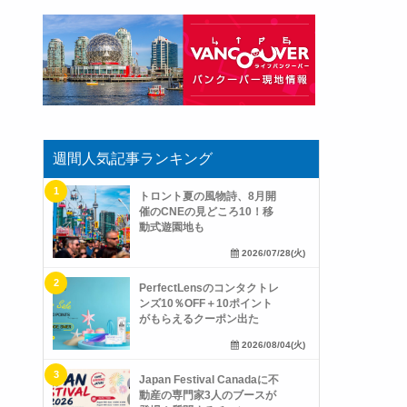
週間人気記事ランキング
トロント夏の風物詩、8月開
催のCNEの見どころ10！移
動式遊園地も
2026/07/28(火)
PerfectLensのコンタクトレ
ンズ10％OFF＋10ポイント
がもらえるクーポン出た
2026/08/04(火)
Japan Festival Canadaに不
動産の専門家3人のブースが