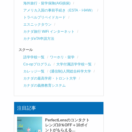
海外旅行・留学保険(AIG損保)
アメリカ入国の事前手続き（ESTA・I-94W）
トラベルプリペイドカード
エスニックタウン
カナダ旅行 WiFi インターネット
カナダeTA申請方法
スクール
語学学校一覧
ワーホリ・留学
Co-opプログラム
大学付属語学学校一覧
カレッジ一覧
(通信制)人間総合科学大学
カナダの最高学府・トロント大学
カナダの義務教育システム
注目記事
PerfectLensのコンタクト
レンズ10％OFF＋10ポイ
ントがもらえる...