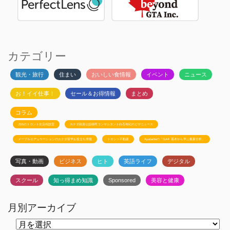
カテゴリー
観光・旅行
住まい
おいしい食情報
イベント
ニュース
お！イイ仕事！
セール＆お得情報
まとめ
コラム
JSSのトロント生活相談室
カナダ政府公認移民コンサルタント白石有紀のビザニュース
メープルエデュケーションのカナダ留学お役立ち情報
トロント不動産
Ayudanteの「GA4: 基本から学ぶ最新分析」
写真・動画
ビジネス
ヒト
英語ライフ
デジタル
スクール
知っ得まめ知識
Sponsored
美容と健康
月別アーカイブ
月
別