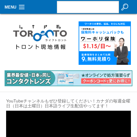
MENU
お知らせ
生活情報
その他
特集
イベントカレンダー
About Us
YouTubeチャンネルもぜひ登録してください！カナダの毎週金曜
Contact
日（日本は土曜日）日本語ライブ生配信やってます！