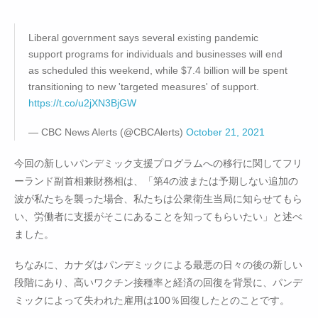
Liberal government says several existing pandemic
support programs for individuals and businesses will end
as scheduled this weekend, while $7.4 billion will be spent
transitioning to new 'targeted measures' of support.
https://t.co/u2jXN3BjGW
— CBC News Alerts (@CBCAlerts)
October 21, 2021
今回の新しいパンデミック支援プログラムへの移行に関してフリ
ーランド副首相兼財務相は、「第4の波または予期しない追加の
波が私たちを襲った場合、私たちは公衆衛生当局に知らせてもら
い、労働者に支援がそこにあることを知ってもらいたい」と述べ
ました。
ちなみに、カナダはパンデミックによる最悪の日々の後の新しい
段階にあり、高いワクチン接種率と経済の回復を背景に、パンデ
ミックによって失われた雇用は100％回復したとのことです。