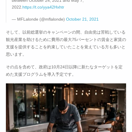
between October 24, 2021 and May 7,
2022.
https://t.co/yya42Hxhtr
— MFLalonde (@mflalonde)
October 21, 2021
そして、以前総選挙のキャンペーンの間、自由党は苦戦している
観光産業を助けるために費用の最大75パーセントの賃金と家賃の
支援を提供することを約束していたことを覚えている方も多いと
思います。
その点を含めて、政府は10月24日以降に新たなターゲットを定
めた支援プログラムを導入予定です。