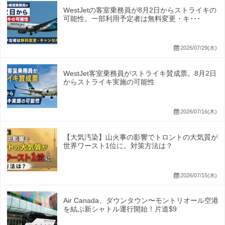
WestJetの客室乗務員が8月2日からストライキの
可能性。一部利用予定者は無料変更・キ･･･
2026/07/29(水)
WestJet客室乗務員がストライキ賛成票。8月2日
からストライキ実施の可能性
2026/07/16(木)
【大気汚染】山火事の影響でトロントの大気質が
世界ワースト1位に。対策方法は？
2026/07/15(水)
Air Canada、ダウンタウン〜モントリオール空港
を結ぶ新シャトル運行開始！片道$9