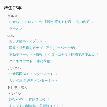
ア
ー
特集記事
カ
イ
グルメ
ブ
おせち
トロントでお刺身が買えるお店
魚の名前
ラーメン
生活
カナダ歯科ケアプラン
両親・祖父母をカナダに呼ぶ(スーパービザ)
不動産マーケット情報
クロネコヤマト国際宅急便エコ
クロネコヤマト 日本に荷物
デジタル
一時帰国 WiFiインターネット
カナダ旅行 WiFi インターネット
お仕事・求人
トラベル
旅行eSIM
保険まとめ
トロントの博物館・美術館リスト