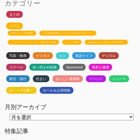
カテゴリー
まとめ
コラム
JSSのトロント生活相談室
カナダ政府公認移民コンサルタント白石有紀のビザニュース
メープルエデュケーションのカナダ留学お役立ち情報
トロント不動産
Ayudanteの「GA4: 基本から学ぶ最新分析」
写真・動画
ビジネス
ヒト
英語ライフ
デジタル
スクール
知っ得まめ知識
Sponsored
美容と健康
観光・旅行
住まい
おいしい食情報
イベント
ニュース
お！イイ仕事！
セール＆お得情報
月別アーカイブ
月
別
ア
ー
特集記事
カ
イ