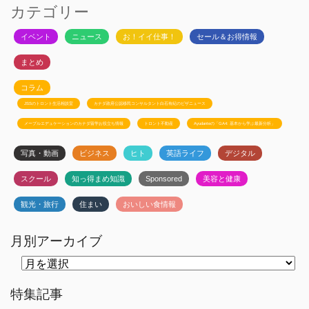
カテゴリー
イベント
ニュース
お！イイ仕事！
セール＆お得情報
まとめ
コラム
JSSのトロント生活相談室
カナダ政府公認移民コンサルタント白石有紀のビザニュース
メープルエデュケーションのカナダ留学お役立ち情報
トロント不動産
Ayudanteの「GA4: 基本から学ぶ最新分析」
写真・動画
ビジネス
ヒト
英語ライフ
デジタル
スクール
知っ得まめ知識
Sponsored
美容と健康
観光・旅行
住まい
おいしい食情報
月別アーカイブ
月
別
ア
ー
特集記事
カ
イ