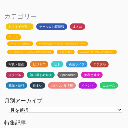
カテゴリー
お！イイ仕事！
セール＆お得情報
まとめ
コラム
JSSのトロント生活相談室
カナダ政府公認移民コンサルタント白石有紀のビザニュース
メープルエデュケーションのカナダ留学お役立ち情報
トロント不動産
Ayudanteの「GA4: 基本から学ぶ最新分析」
写真・動画
ビジネス
ヒト
英語ライフ
デジタル
スクール
知っ得まめ知識
Sponsored
美容と健康
観光・旅行
住まい
おいしい食情報
イベント
ニュース
月別アーカイブ
月
別
ア
ー
特集記事
カ