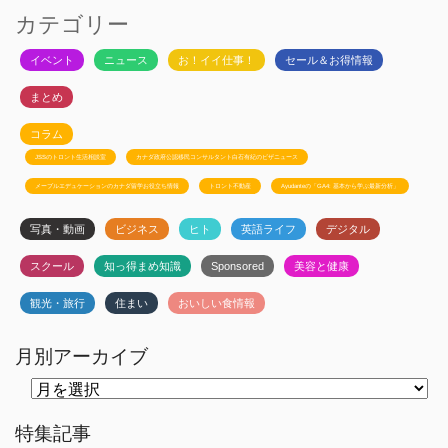
カテゴリー
イベント
ニュース
お！イイ仕事！
セール＆お得情報
まとめ
コラム
JSSのトロント生活相談室
カナダ政府公認移民コンサルタント白石有紀のビザニュース
メープルエデュケーションのカナダ留学お役立ち情報
トロント不動産
Ayudanteの「GA4: 基本から学ぶ最新分析」
写真・動画
ビジネス
ヒト
英語ライフ
デジタル
スクール
知っ得まめ知識
Sponsored
美容と健康
観光・旅行
住まい
おいしい食情報
月別アーカイブ
月
別
ア
ー
特集記事
カ