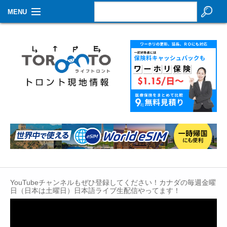
MENU
お知らせ
生活情報
その他
特集
イベントカレンダー
About Us
Contact
YouTubeチャンネルもぜひ登録してください！カナダの毎週金曜
日（日本は土曜日）日本語ライブ生配信やってます！