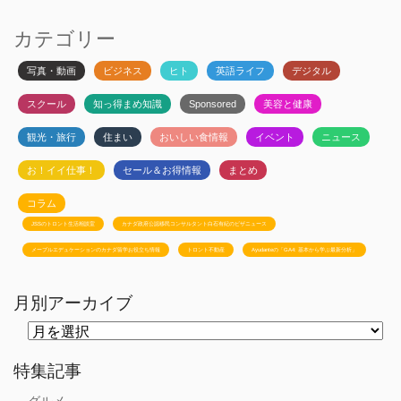
カテゴリー
写真・動画
ビジネス
ヒト
英語ライフ
デジタル
スクール
知っ得まめ知識
Sponsored
美容と健康
観光・旅行
住まい
おいしい食情報
イベント
ニュース
お！イイ仕事！
セール＆お得情報
まとめ
コラム
JSSのトロント生活相談室
カナダ政府公認移民コンサルタント白石有紀のビザニュース
メープルエデュケーションのカナダ留学お役立ち情報
トロント不動産
Ayudanteの「GA4: 基本から学ぶ最新分析」
月別アーカイブ
月
別
ア
ー
特集記事
カ
イ
グルメ