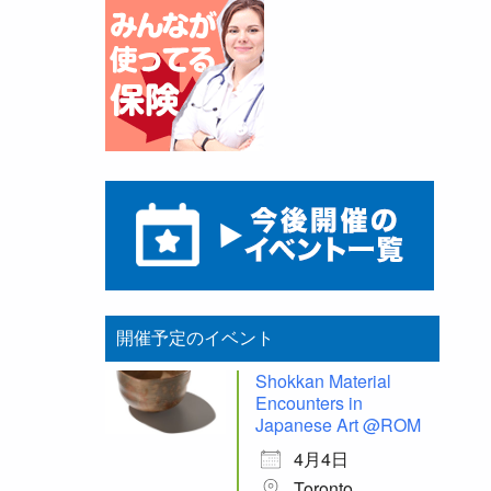
開催予定のイベント
Shokkan Material
Encounters in
Japanese Art @ROM
4月4日
Toronto