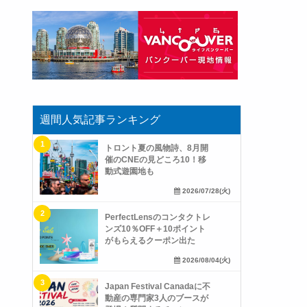
週間人気記事ランキング
トロント夏の風物詩、8月開
催のCNEの見どころ10！移
動式遊園地も
2026/07/28(火)
PerfectLensのコンタクトレ
ンズ10％OFF＋10ポイント
がもらえるクーポン出た
2026/08/04(火)
Japan Festival Canadaに不
動産の専門家3人のブースが