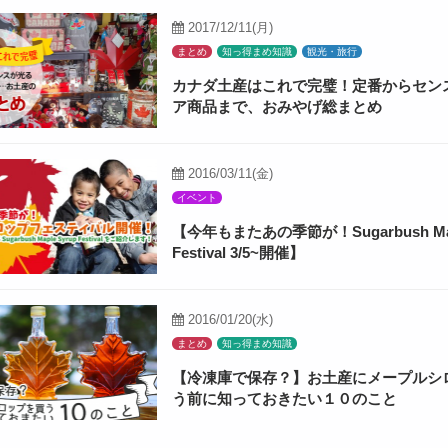
2017/12/11(月)
まとめ
知っ得まめ知識
観光・旅行
カナダ土産はこれで完璧！定番からセン
ア商品まで、おみやげ総まとめ
2016/03/11(金)
イベント
【今年もまたあの季節が！Sugarbush Mapl
Festival 3/5~開催】
2016/01/20(水)
まとめ
知っ得まめ知識
【冷凍庫で保存？】お土産にメープルシ
う前に知っておきたい１０のこと