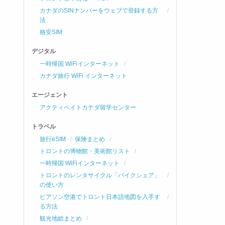
カナダのSINナンバーをウェブで登録する方
法
格安SIM
デジタル
一時帰国 WiFiインターネット
カナダ旅行 WiFi インターネット
エージェント
アクティベイトカナダ留学センター
トラベル
旅行eSIM
保険まとめ
トロントの博物館・美術館リスト
一時帰国 WiFiインターネット
トロントのレンタサイクル「バイクシェア」
の使い方
ピアソン空港でトロント日本語地図を入手す
る方法
観光地総まとめ