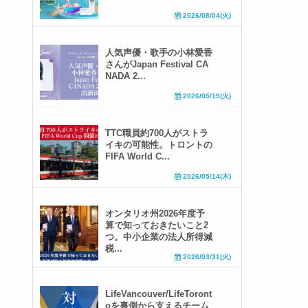
2026/08/04(火)
人気声優・歌手の小林愛香
さんがJapan Festival CA
NADA 2...
2026/05/19(火)
TTC職員約700人がストラ
イキの可能性。トロントの
FIFA World C...
2026/05/14(木)
オンタリオ州2026年度予
算で知っておきたいこと2
つ。中小企業の法人所得減
税...
2026/03/31(火)
LifeVancouver/LifeToront
oを裏側から支えるチーム