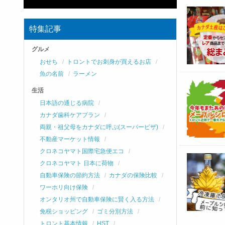
特集記事
グルメ
おせち
トロントでお刺身が買えるお店
魚の名前
ラーメン
生活
日本語の通じる病院
カナダ歯科ケアプラン
両親・祖父母をカナダに呼ぶ(スーパービザ)
不動産マーケット情報
クロネコヤマト国際宅急便エコ
クロネコヤマト 日本に荷物
自動車保険の節約方法
カナダの保険比較
ワーホリ向け保険
オンタリオ州で自動車保険に賢く入る方法
免税ショッピング
ゴミ分別方法
トロント基本情報
HST