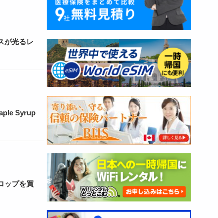
スが光るレ
e Syrup
ロップを買