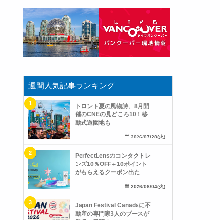
週間人気記事ランキング
トロント夏の風物詩、8月開
催のCNEの見どころ10！移
動式遊園地も
2026/07/28(火)
PerfectLensのコンタクトレ
ンズ10％OFF＋10ポイント
がもらえるクーポン出た
2026/08/04(火)
Japan Festival Canadaに不
動産の専門家3人のブースが