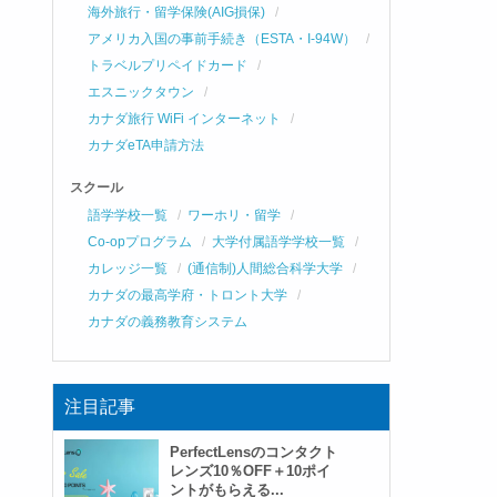
海外旅行・留学保険(AIG損保)
アメリカ入国の事前手続き（ESTA・I-94W）
トラベルプリペイドカード
エスニックタウン
カナダ旅行 WiFi インターネット
カナダeTA申請方法
スクール
語学学校一覧
ワーホリ・留学
Co-opプログラム
大学付属語学学校一覧
カレッジ一覧
(通信制)人間総合科学大学
カナダの最高学府・トロント大学
カナダの義務教育システム
注目記事
PerfectLensのコンタクト
レンズ10％OFF＋10ポイ
ントがもらえる...