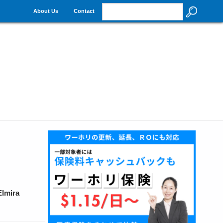
About Us
Contact
ira