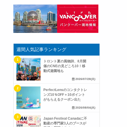
週間人気記事ランキング
トロント夏の風物詩、8月開
催のCNEの見どころ10！移
動式遊園地も
2026/07/28(火)
PerfectLensのコンタクトレ
ンズ10％OFF＋10ポイント
がもらえるクーポン出た
2026/08/04(火)
Japan Festival Canadaに不
動産の専門家3人のブースが