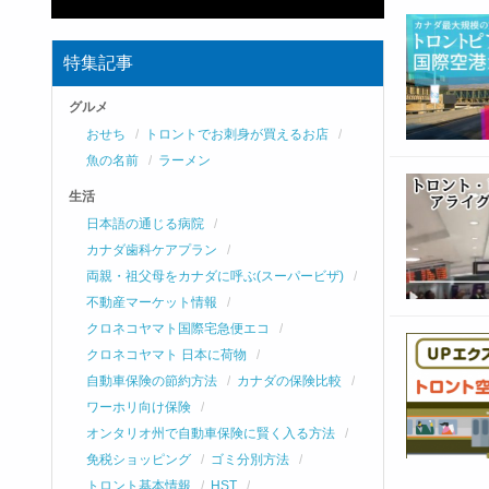
特集記事
グルメ
おせち
トロントでお刺身が買えるお店
魚の名前
ラーメン
生活
日本語の通じる病院
カナダ歯科ケアプラン
両親・祖父母をカナダに呼ぶ(スーパービザ)
不動産マーケット情報
クロネコヤマト国際宅急便エコ
クロネコヤマト 日本に荷物
自動車保険の節約方法
カナダの保険比較
ワーホリ向け保険
オンタリオ州で自動車保険に賢く入る方法
免税ショッピング
ゴミ分別方法
トロント基本情報
HST