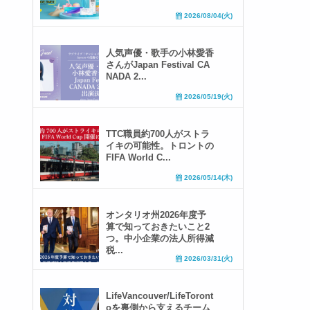
2026/08/04(火)
人気声優・歌手の小林愛香
さんがJapan Festival CA
NADA 2...
2026/05/19(火)
TTC職員約700人がストラ
イキの可能性。トロントの
FIFA World C...
2026/05/14(木)
オンタリオ州2026年度予
算で知っておきたいこと2
つ。中小企業の法人所得減
税...
2026/03/31(火)
LifeVancouver/LifeToront
oを裏側から支えるチーム