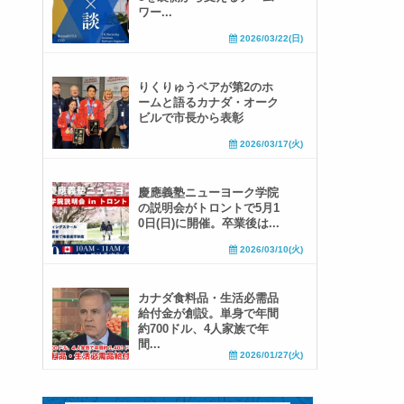
ワー...
2026/03/22(日)
りくりゅうペアが第2のホ
ームと語るカナダ・オーク
ビルで市長から表彰
2026/03/17(火)
慶應義塾ニューヨーク学院
の説明会がトロントで5月1
0日(日)に開催。卒業後は...
2026/03/10(火)
カナダ食料品・生活必需品
給付金が創設。単身で年間
約700ドル、4人家族で年
間...
2026/01/27(火)