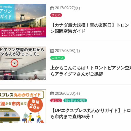
2017/09/27(水)
まとめ
【カナダ最大規模！空の玄関口】トロン
ン国際空港ガイド
2017/05/08(月)
ニュース
上からこんにちは！トロントピアソン空
らアライグマさんがご挨拶
2016/05/30(月)
まとめ
知っ得まめ知識
【UPエクスプレス丸わかりガイド】ト
ら市内まで直結25分！