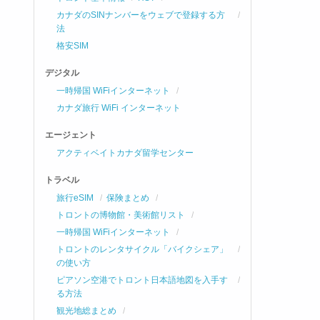
カナダのSINナンバーをウェブで登録する方
法
格安SIM
デジタル
一時帰国 WiFiインターネット
カナダ旅行 WiFi インターネット
エージェント
アクティベイトカナダ留学センター
トラベル
旅行eSIM
保険まとめ
トロントの博物館・美術館リスト
一時帰国 WiFiインターネット
トロントのレンタサイクル「バイクシェア」
の使い方
ピアソン空港でトロント日本語地図を入手す
る方法
観光地総まとめ