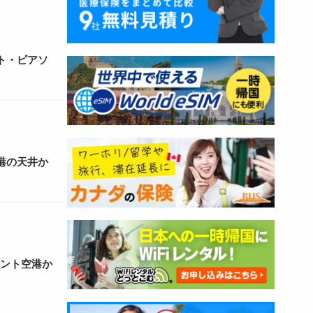
ト・ピアソ
港の天井か
ロント空港か