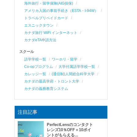
海外旅行・留学保険(AIG損保)
アメリカ入国の事前手続き（ESTA・I-94W）
トラベルプリペイドカード
エスニックタウン
カナダ旅行 WiFi インターネット
カナダeTA申請方法
スクール
語学学校一覧
ワーホリ・留学
Co-opプログラム
大学付属語学学校一覧
カレッジ一覧
(通信制)人間総合科学大学
カナダの最高学府・トロント大学
カナダの義務教育システム
注目記事
PerfectLensのコンタクト
レンズ10％OFF＋10ポイ
ントがもらえる...