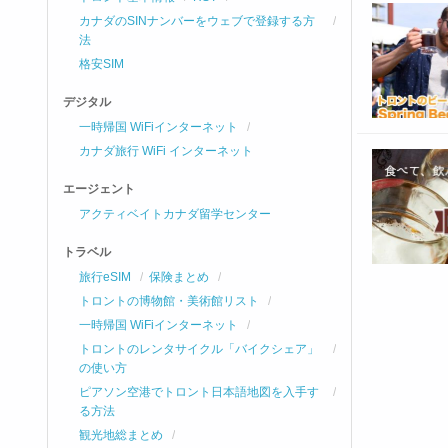
カナダのSINナンバーをウェブで登録する方
法
格安SIM
デジタル
一時帰国 WiFiインターネット
カナダ旅行 WiFi インターネット
エージェント
アクティベイトカナダ留学センター
トラベル
旅行eSIM
保険まとめ
トロントの博物館・美術館リスト
一時帰国 WiFiインターネット
トロントのレンタサイクル「バイクシェア」
の使い方
ピアソン空港でトロント日本語地図を入手す
る方法
観光地総まとめ