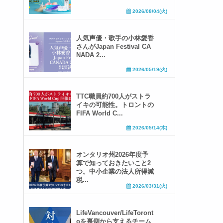
2026/08/04(火)
人気声優・歌手の小林愛香
さんがJapan Festival CA
NADA 2...
2026/05/19(火)
TTC職員約700人がストラ
イキの可能性。トロントの
FIFA World C...
2026/05/14(木)
オンタリオ州2026年度予
算で知っておきたいこと2
つ。中小企業の法人所得減
税...
2026/03/31(火)
LifeVancouver/LifeToront
oを裏側から支えるチーム