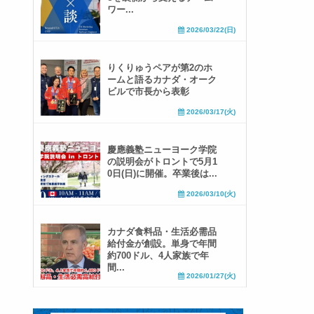
ワー...
2026/03/22(日)
りくりゅうペアが第2のホ
ームと語るカナダ・オーク
ビルで市長から表彰
2026/03/17(火)
慶應義塾ニューヨーク学院
の説明会がトロントで5月1
0日(日)に開催。卒業後は...
2026/03/10(火)
カナダ食料品・生活必需品
給付金が創設。単身で年間
約700ドル、4人家族で年
間...
2026/01/27(火)