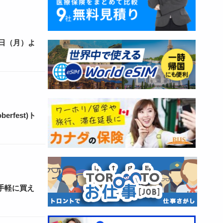
3日（月）よ
rfest)ト
手軽に買え