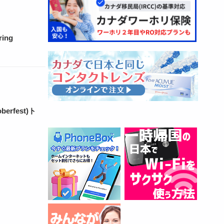
ng
rfest)ト