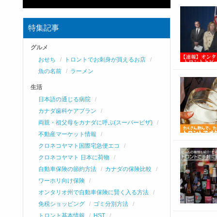
特集記事
グルメ
おせち
トロントでお刺身が買えるお店
魚の名前
ラーメン
生活
日本語の通じる病院
カナダ歯科ケアプラン
両親・祖父母をカナダに呼ぶ(スーパービザ)
不動産マーケット情報
クロネコヤマト国際宅急便エコ
クロネコヤマト 日本に荷物
自動車保険の節約方法
カナダの保険比較
ワーホリ向け保険
オンタリオ州で自動車保険に賢く入る方法
免税ショッピング
ゴミ分別方法
トロント基本情報
HST