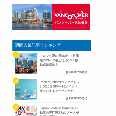
週間人気記事ランキング
トロント夏の風物詩、8月開
催のCNEの見どころ10！移
動式遊園地も
2026/07/28(火)
PerfectLensのコンタクトレ
ンズ10％OFF＋10ポイント
がもらえるクーポン出た
2026/08/04(火)
Japan Festival Canadaに不
動産の専門家3人のブースが