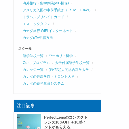
海外旅行・留学保険(AIG損保)
アメリカ入国の事前手続き（ESTA・I-94W）
トラベルプリペイドカード
エスニックタウン
カナダ旅行 WiFi インターネット
カナダeTA申請方法
スクール
語学学校一覧
ワーホリ・留学
Co-opプログラム
大学付属語学学校一覧
カレッジ一覧
(通信制)人間総合科学大学
カナダの最高学府・トロント大学
カナダの義務教育システム
注目記事
PerfectLensのコンタクト
レンズ10％OFF＋10ポイ
ントがもらえる...