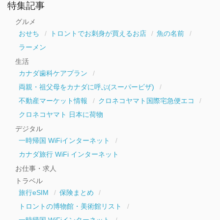
ー
特集記事
カ
イ
グルメ
ブ
おせち
トロントでお刺身が買えるお店
魚の名前
ラーメン
生活
カナダ歯科ケアプラン
両親・祖父母をカナダに呼ぶ(スーパービザ)
不動産マーケット情報
クロネコヤマト国際宅急便エコ
クロネコヤマト 日本に荷物
デジタル
一時帰国 WiFiインターネット
カナダ旅行 WiFi インターネット
お仕事・求人
トラベル
旅行eSIM
保険まとめ
トロントの博物館・美術館リスト