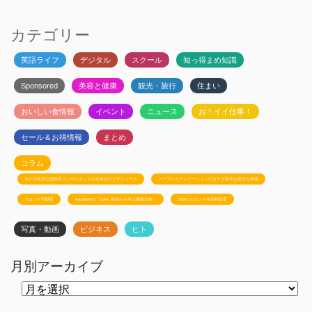
カテゴリー
英語ライフ
デジタル
スクール
知っ得まめ知識
Sponsored
美容と健康
観光・旅行
住まい
おいしい食情報
イベント
ニュース
お！イイ仕事！
セール＆お得情報
まとめ
コラム
カナダ政府公認移民コンサルタント白石有紀のビザニュース
メープルエデュケーションのカナダ留学お役立ち情報
トロント不動産
Ayudanteの「GA4: 基本から学ぶ最新分析」
JSSのトロント生活相談室
写真・動画
ビジネス
ヒト
月別アーカイブ
月
別
ア