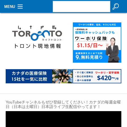
MENU
お知らせ
生活情報
その他
特集
イベントカレンダー
About Us
Contact
YouTubeチャンネルもぜひ登録してください！カナダの毎週金曜
日（日本は土曜日）日本語ライブ生配信やってます！