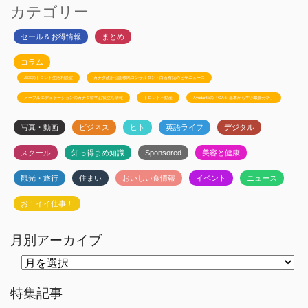
カテゴリー
セール＆お得情報
まとめ
コラム
JSSのトロント生活相談室
カナダ政府公認移民コンサルタント白石有紀のビザニュース
メープルエデュケーションのカナダ留学お役立ち情報
トロント不動産
Ayudanteの「GA4: 基本から学ぶ最新分析」
写真・動画
ビジネス
ヒト
英語ライフ
デジタル
スクール
知っ得まめ知識
Sponsored
美容と健康
観光・旅行
住まい
おいしい食情報
イベント
ニュース
お！イイ仕事！
月別アーカイブ
月
別
ア
ー
特集記事
カ
イ