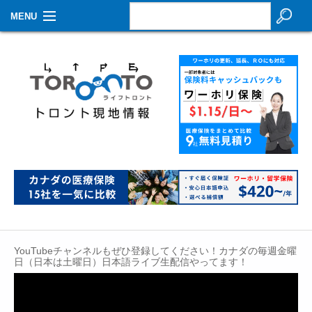
MENU
お知らせ
生活情報
その他
特集
イベントカレンダー
About Us
Contact
YouTubeチャンネルもぜひ登録してください！カナダの毎週金曜
日（日本は土曜日）日本語ライブ生配信やってます！