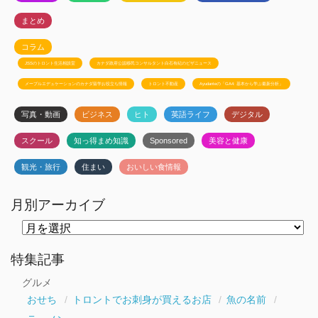
まとめ
コラム
JSSのトロント生活相談室
カナダ政府公認移民コンサルタント白石有紀のビザニュース
メープルエデュケーションのカナダ留学お役立ち情報
トロント不動産
Ayudanteの「GA4: 基本から学ぶ最新分析」
写真・動画
ビジネス
ヒト
英語ライフ
デジタル
スクール
知っ得まめ知識
Sponsored
美容と健康
観光・旅行
住まい
おいしい食情報
月別アーカイブ
月
別
ア
ー
特集記事
カ
イ
グルメ
ブ
おせち
トロントでお刺身が買えるお店
魚の名前