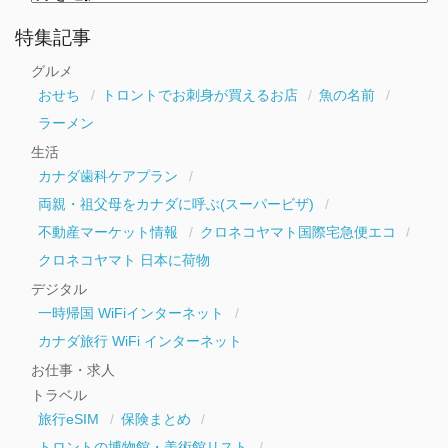
別
ア
ー
特集記事
カ
イ
グルメ
ブ
おせち
トロントでお刺身が買えるお店
魚の名前
ラーメン
生活
カナダ歯科ケアプラン
両親・祖父母をカナダに呼ぶ(スーパービザ)
不動産マーケット情報
クロネコヤマト国際宅急便エコ
クロネコヤマト 日本に荷物
デジタル
一時帰国 WiFiインターネット
カナダ旅行 WiFi インターネット
お仕事・求人
トラベル
旅行eSIM
保険まとめ
トロントの博物館・美術館リスト