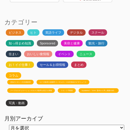
カテゴリー
ビジネス
ヒト
英語ライフ
デジタル
スクール
知っ得まめ知識
Sponsored
美容と健康
観光・旅行
住まい
おいしい食情報
イベント
ニュース
お！イイ仕事！
セール＆お得情報
まとめ
コラム
JSSのトロント生活相談室
カナダ政府公認移民コンサルタント白石有紀のビザニュース
メープルエデュケーションのカナダ留学お役立ち情報
トロント不動産
Ayudanteの「GA4: 基本から学ぶ最新分析」
写真・動画
月別アーカイブ
月