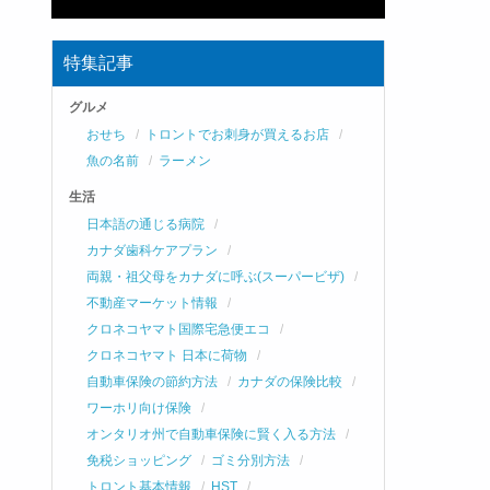
特集記事
グルメ
おせち
トロントでお刺身が買えるお店
魚の名前
ラーメン
生活
日本語の通じる病院
カナダ歯科ケアプラン
両親・祖父母をカナダに呼ぶ(スーパービザ)
不動産マーケット情報
クロネコヤマト国際宅急便エコ
クロネコヤマト 日本に荷物
自動車保険の節約方法
カナダの保険比較
ワーホリ向け保険
オンタリオ州で自動車保険に賢く入る方法
免税ショッピング
ゴミ分別方法
トロント基本情報
HST