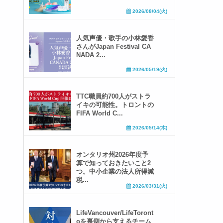
2026/08/04(火)
人気声優・歌手の小林愛香
さんがJapan Festival CA
NADA 2...
2026/05/19(火)
TTC職員約700人がストラ
イキの可能性。トロントの
FIFA World C...
2026/05/14(木)
オンタリオ州2026年度予
算で知っておきたいこと2
つ。中小企業の法人所得減
税...
2026/03/31(火)
LifeVancouver/LifeToront
oを裏側から支えるチーム