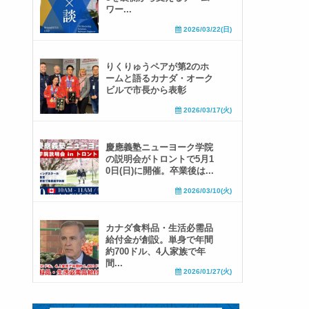
ワー...
2026/03/22(日)
りくりゅうペアが第2のホ
ームと語るカナダ・オーク
ビルで市長から表彰
2026/03/17(火)
慶應義塾ニューヨーク学院
の説明会がトロントで5月1
0日(日)に開催。卒業後は...
2026/03/10(火)
カナダ食料品・生活必需品
給付金が創設。単身で年間
約700ドル、4人家族で年
間...
2026/01/27(火)