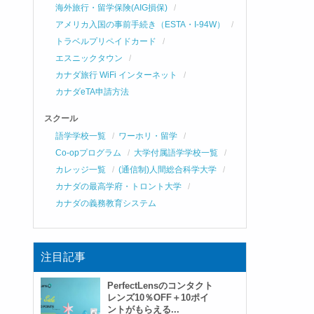
海外旅行・留学保険(AIG損保)
アメリカ入国の事前手続き（ESTA・I-94W）
トラベルプリペイドカード
エスニックタウン
カナダ旅行 WiFi インターネット
カナダeTA申請方法
スクール
語学学校一覧
ワーホリ・留学
Co-opプログラム
大学付属語学学校一覧
カレッジ一覧
(通信制)人間総合科学大学
カナダの最高学府・トロント大学
カナダの義務教育システム
注目記事
PerfectLensのコンタクト
レンズ10％OFF＋10ポイ
ントがもらえる...