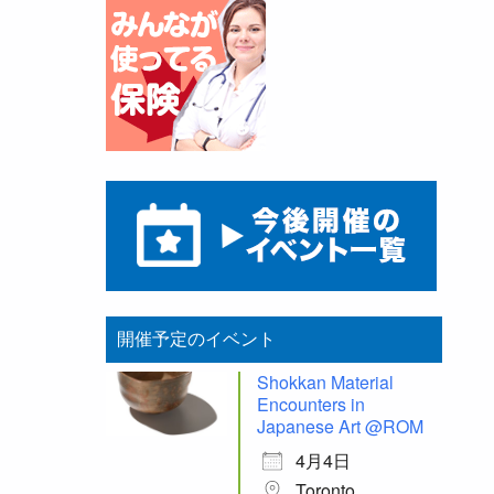
開催予定のイベント
Shokkan Material
Encounters in
Japanese Art @ROM
4月4日
Toronto