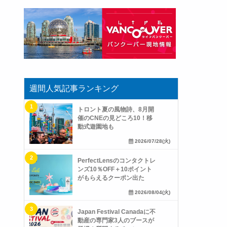
週間人気記事ランキング
トロント夏の風物詩、8月開
催のCNEの見どころ10！移
動式遊園地も
2026/07/28(火)
PerfectLensのコンタクトレ
ンズ10％OFF＋10ポイント
がもらえるクーポン出た
2026/08/04(火)
Japan Festival Canadaに不
動産の専門家3人のブースが