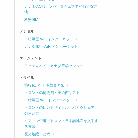
カナダのSINナンバーをウェブで登録する方
法
格安SIM
デジタル
一時帰国 WiFiインターネット
カナダ旅行 WiFi インターネット
エージェント
アクティベイトカナダ留学センター
トラベル
旅行eSIM
保険まとめ
トロントの博物館・美術館リスト
一時帰国 WiFiインターネット
トロントのレンタサイクル「バイクシェア」
の使い方
ピアソン空港でトロント日本語地図を入手す
る方法
観光地総まとめ