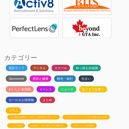
カテゴリー
英語ライフ
デジタル
スクール
知っ得まめ知識
Sponsored
美容と健康
観光・旅行
住まい
おいしい食情報
イベント
ニュース
お！イイ仕事！
セール＆お得情報
まとめ
コラム
カナダ政府公認移民コンサルタント白石有紀のビザニュース
メープルエデュケーションのカナダ留学お役立ち情報
トロント不動産
Ayudanteの「GA4: 基本から学ぶ最新分析」
JSSのトロント生活相談室