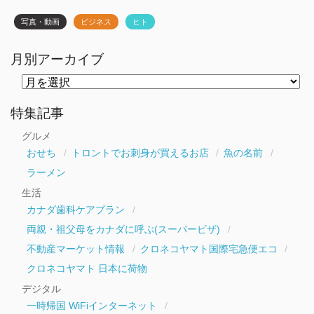
写真・動画
ビジネス
ヒト
月別アーカイブ
月
別
ア
ー
特集記事
カ
イ
グルメ
ブ
おせち
トロントでお刺身が買えるお店
魚の名前
ラーメン
生活
カナダ歯科ケアプラン
両親・祖父母をカナダに呼ぶ(スーパービザ)
不動産マーケット情報
クロネコヤマト国際宅急便エコ
クロネコヤマト 日本に荷物
デジタル
一時帰国 WiFiインターネット