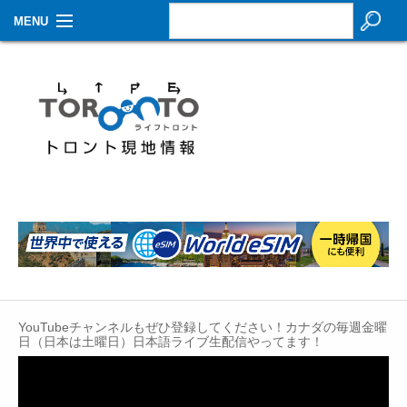
MENU
お知らせ
生活情報
その他
特集
イベントカレンダー
About Us
Contact
YouTubeチャンネルもぜひ登録してください！カナダの毎週金曜
日（日本は土曜日）日本語ライブ生配信やってます！