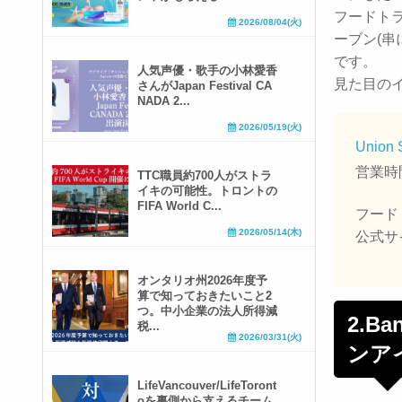
フードト
2026/08/04(火)
ーブン(
です。
人気声優・歌手の小林愛香
見た目の
さんがJapan Festival CA
NADA 2...
2026/05/19(火)
Union 
営業時間
TTC職員約700人がストラ
イキの可能性。トロントの
FIFA World C...
フード
2026/05/14(木)
公式サ
オンタリオ州2026年度予
算で知っておきたいこと2
つ。中小企業の法人所得減
2.Ba
税...
2026/03/31(火)
ンア
LifeVancouver/LifeToront
oを裏側から支えるチーム