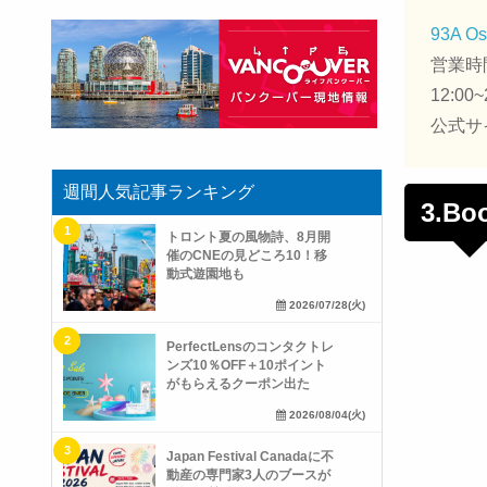
93A Os
営業時間:
12:00~
公式サ
週間人気記事ランキング
3.B
トロント夏の風物詩、8月開
催のCNEの見どころ10！移
動式遊園地も
2026/07/28(火)
PerfectLensのコンタクトレ
ンズ10％OFF＋10ポイント
がもらえるクーポン出た
2026/08/04(火)
Japan Festival Canadaに不
動産の専門家3人のブースが