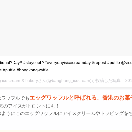
ional?Day!! #staycool ?#everydayisicecreamday #repost #puffle @visu
e #puffle #hongkongwaffle
g ice cream & bakeryさん(@bangbang_icecream)が投稿した写真 –
2015 7
エッグワッフルと呼ばれる、香港のお菓
はワッフルでも
人気のアイスがトロントにも！
のようにこのエッグワッフルにアイスクリームやトッピングを
。