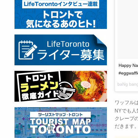
Happy Nat
#eggwaffl
baNg ban
ワッフル
NYでも
クレープ
だきます