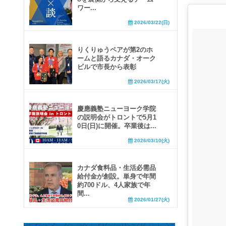
ワー...
2026/03/22(日)
りくりゅうペアが第2のホ
ームと語るカナダ・オーク
ビルで市長から表彰
2026/03/17(火)
慶應義塾ニューヨーク学院
の説明会がトロントで5月1
0日(日)に開催。卒業後は...
2026/03/10(火)
カナダ食料品・生活必需品
給付金が創設。単身で年間
約700ドル、4人家族で年
間...
2026/01/27(火)