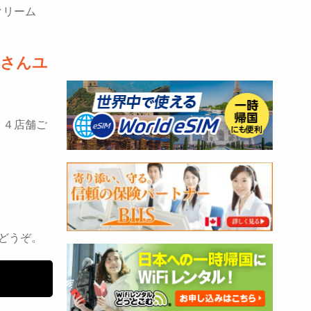
クリーム
くさんユ
１４店舗ご
どうぞ。