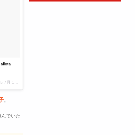
alieta
月 19 1:01午後 PDT
子
。
包んでいた