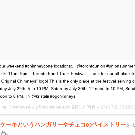
our weekend #chimneycone locations:. . @torontounion #unionsummer d
 5. 11am-9pm . Toronto Food Truck Festival – Look for our all-black tr
 Original Chimneys" logo! This is the only place at the festival serving o
iday July 29th, 5 to 10 PM; Saturday July 30th, 12 noon to 10 PM; Sund
noon to 8 PM. . ? @kristalii #ogchimneys
riginal Chimneysさん(@ogchimneys)が投稿した写真 –
2016 7月 29 10:
ケーキというハンガリーやチェコのペイストリー
を
一品。