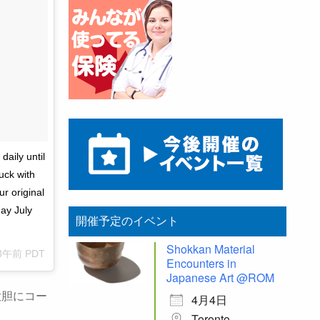
aily until
uck with
ur original
ay July
開催予定のイベント
Shokkan Material
33午前 PDT
Encounters in
Japanese Art @ROM
大胆にコー
4月4日
Toronto