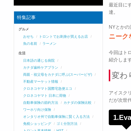
最近目に
達。
特集記事
NYとか
グルメ
ニーク
おせち
トロントでお刺身が買えるお店
魚の名前
ラーメン
今回はト
生活
紹介しま
日本語の通じる病院
カナダ歯科ケアプラン
変わ
両親・祖父母をカナダに呼ぶ(スーパービザ)
不動産マーケット情報
クロネコヤマト国際宅急便エコ
アイスク
クロネコヤマト 日本に荷物
だが次世
自動車保険の節約方法
カナダの保険比較
ワーホリ向け保険
1.Ev
オンタリオ州で自動車保険に賢く入る方法
免税ショッピング
ゴミ分別方法
トロント基本情報
HST