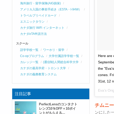
海外旅行・留学保険(AIG損保)
アメリカ入国の事前手続き（ESTA・I-94W）
トラベルプリペイドカード
エスニックタウン
カナダ旅行 WiFi インターネット
カナダeTA申請方法
スクール
語学学校一覧
ワーホリ・留学
Here are 
Co-opプログラム
大学付属語学学校一覧
September
カレッジ一覧
(通信制)人間総合科学大学
カナダの最高学府・トロント大学
the "Eva's
カナダの義務教育システム
cones. Fr
31st, 12 
Eva's O
注目記事
PerfectLensのコンタクト
チムニー
レンズ10％OFF＋10ポイ
ンにした
ントがもらえる...