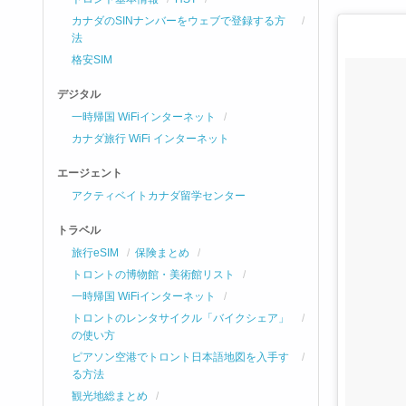
カナダのSINナンバーをウェブで登録する方
法
格安SIM
デジタル
一時帰国 WiFiインターネット
カナダ旅行 WiFi インターネット
エージェント
アクティベイトカナダ留学センター
トラベル
旅行eSIM
保険まとめ
トロントの博物館・美術館リスト
一時帰国 WiFiインターネット
トロントのレンタサイクル「バイクシェア」
の使い方
ピアソン空港でトロント日本語地図を入手す
る方法
観光地総まとめ