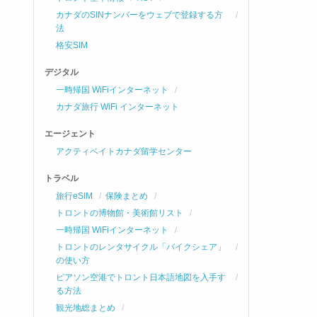
カナダのSINナンバーをウェブで登録する方
法
格安SIM
デジタル
一時帰国 WiFiインターネット
カナダ旅行 WiFi インターネット
エージェント
アクティベイトカナダ留学センター
トラベル
旅行eSIM
保険まとめ
トロントの博物館・美術館リスト
一時帰国 WiFiインターネット
トロントのレンタサイクル「バイクシェア」
の使い方
ピアソン空港でトロント日本語地図を入手す
る方法
観光地総まとめ