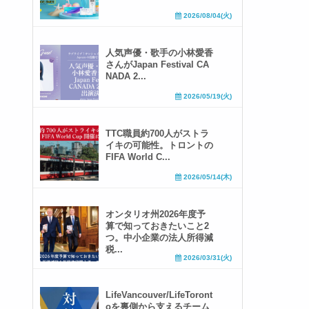
2026/08/04(火)
人気声優・歌手の小林愛香
さんがJapan Festival CA
NADA 2...
2026/05/19(火)
TTC職員約700人がストラ
イキの可能性。トロントの
FIFA World C...
2026/05/14(木)
オンタリオ州2026年度予
算で知っておきたいこと2
つ。中小企業の法人所得減
税...
2026/03/31(火)
LifeVancouver/LifeToront
oを裏側から支えるチーム