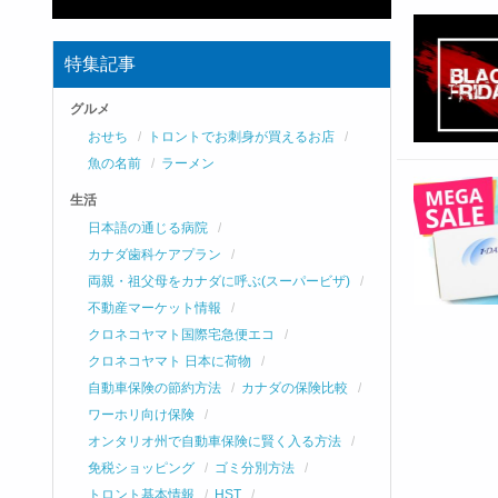
特集記事
グルメ
おせち
トロントでお刺身が買えるお店
魚の名前
ラーメン
生活
日本語の通じる病院
カナダ歯科ケアプラン
両親・祖父母をカナダに呼ぶ(スーパービザ)
不動産マーケット情報
クロネコヤマト国際宅急便エコ
クロネコヤマト 日本に荷物
自動車保険の節約方法
カナダの保険比較
ワーホリ向け保険
オンタリオ州で自動車保険に賢く入る方法
免税ショッピング
ゴミ分別方法
トロント基本情報
HST