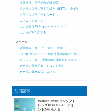
海外旅行・留学保険(AIG損保)
アメリカ入国の事前手続き（ESTA・I-94W）
トラベルプリペイドカード
エスニックタウン
カナダ旅行 WiFi インターネット
カナダeTA申請方法
スクール
語学学校一覧
ワーホリ・留学
Co-opプログラム
大学付属語学学校一覧
カレッジ一覧
(通信制)人間総合科学大学
カナダの最高学府・トロント大学
カナダの義務教育システム
注目記事
PerfectLensのコンタクト
レンズ10％OFF＋10ポイ
ントがもらえる...