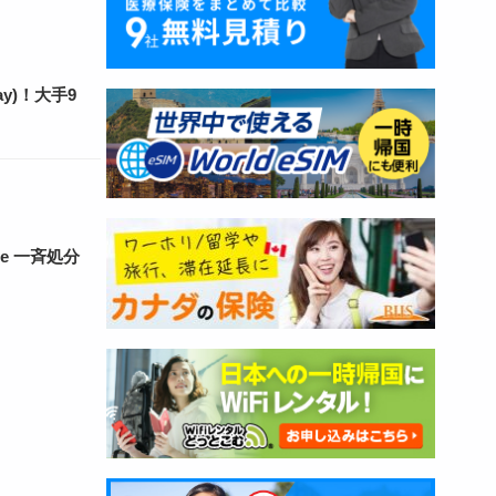
ay)！大手9
ue 一斉処分