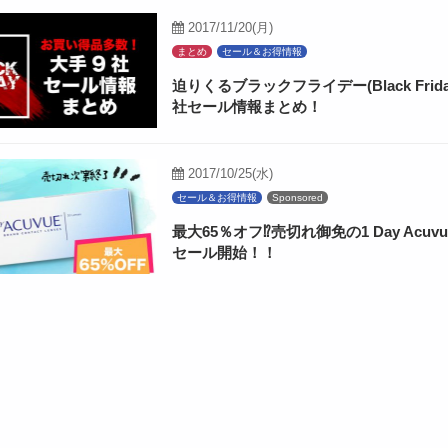
2017/11/20(月)
まとめ
セール＆お得情報
迫りくるブラックフライデー(Black Frid
社セール情報まとめ！
2017/10/25(水)
セール＆お得情報
Sponsored
最大65％オフ⁉売切れ御免の1 Day Acuv
セール開始！！