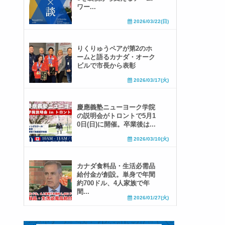
ワー...
2026/03/22(日)
りくりゅうペアが第2のホ
ームと語るカナダ・オーク
ビルで市長から表彰
2026/03/17(火)
慶應義塾ニューヨーク学院
の説明会がトロントで5月1
0日(日)に開催。卒業後は...
2026/03/10(火)
カナダ食料品・生活必需品
給付金が創設。単身で年間
約700ドル、4人家族で年
間...
2026/01/27(火)