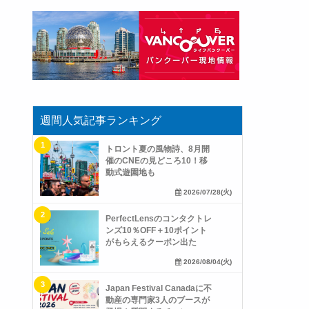
週間人気記事ランキング
トロント夏の風物詩、8月開
催のCNEの見どころ10！移
動式遊園地も
2026/07/28(火)
PerfectLensのコンタクトレ
ンズ10％OFF＋10ポイント
がもらえるクーポン出た
2026/08/04(火)
Japan Festival Canadaに不
動産の専門家3人のブースが