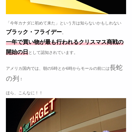
「今年カナダに初めて来た」という方は知らないかもしれない
ブラック・フライデー
。
一年で買い物が最も行われるクリスマス商戦の
開始の日
として認知されています。
長蛇
アメリカ国内では、朝の5時とか6時からモールの前には
の列
！
ほら、こんなに！！