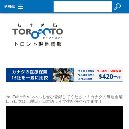
MENU
お知らせ
生活情報
その他
特集
イベントカレンダー
About Us
YouTubeチャンネルもぜひ登録してください！カナダの毎週金曜
Contact
日（日本は土曜日）日本語ライブ生配信やってます！