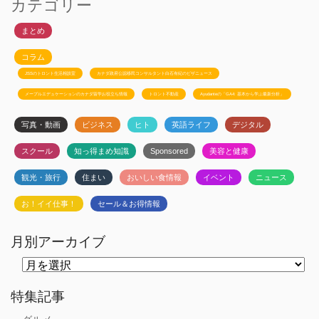
カテゴリー
まとめ
コラム
JSSのトロント生活相談室
カナダ政府公認移民コンサルタント白石有紀のビザニュース
メープルエデュケーションのカナダ留学お役立ち情報
トロント不動産
Ayudanteの「GA4: 基本から学ぶ最新分析」
写真・動画
ビジネス
ヒト
英語ライフ
デジタル
スクール
知っ得まめ知識
Sponsored
美容と健康
観光・旅行
住まい
おいしい食情報
イベント
ニュース
お！イイ仕事！
セール＆お得情報
月別アーカイブ
月
別
ア
ー
特集記事
カ
イ