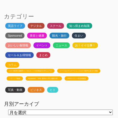
カテゴリー
英語ライフ
デジタル
スクール
知っ得まめ知識
Sponsored
美容と健康
観光・旅行
住まい
おいしい食情報
イベント
ニュース
お！イイ仕事！
セール＆お得情報
まとめ
コラム
カナダ政府公認移民コンサルタント白石有紀のビザニュース
メープルエデュケーションのカナダ留学お役立ち情報
トロント不動産
Ayudanteの「GA4: 基本から学ぶ最新分析」
JSSのトロント生活相談室
写真・動画
ビジネス
ヒト
月別アーカイブ
月
別