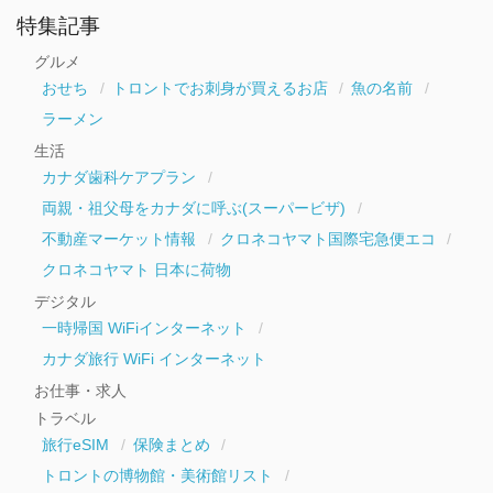
ア
ー
特集記事
カ
イ
グルメ
ブ
おせち
トロントでお刺身が買えるお店
魚の名前
ラーメン
生活
カナダ歯科ケアプラン
両親・祖父母をカナダに呼ぶ(スーパービザ)
不動産マーケット情報
クロネコヤマト国際宅急便エコ
クロネコヤマト 日本に荷物
デジタル
一時帰国 WiFiインターネット
カナダ旅行 WiFi インターネット
お仕事・求人
トラベル
旅行eSIM
保険まとめ
トロントの博物館・美術館リスト