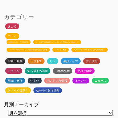
カテゴリー
まとめ
コラム
JSSのトロント生活相談室
カナダ政府公認移民コンサルタント白石有紀のビザニュース
メープルエデュケーションのカナダ留学お役立ち情報
トロント不動産
Ayudanteの「GA4: 基本から学ぶ最新分析」
写真・動画
ビジネス
ヒト
英語ライフ
デジタル
スクール
知っ得まめ知識
Sponsored
美容と健康
観光・旅行
住まい
おいしい食情報
イベント
ニュース
お！イイ仕事！
セール＆お得情報
月別アーカイブ
月
別