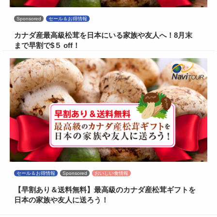
Sponsored
セール＆お得情報
カナダ産最高級松茸を日本にいる家族や友人へ！8月末
まで早割で$５ off！
セール＆お得情報
Sponsored
おいしい食情報
【早割あり＆送料無料】最高級のカナダ産松茸ギフトを
日本の家族や友人に送ろう！