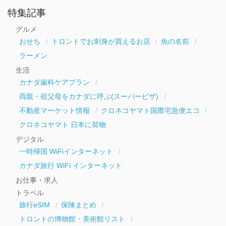
ア
ー
特集記事
カ
イ
グルメ
ブ
おせち
トロントでお刺身が買えるお店
魚の名前
ラーメン
生活
カナダ歯科ケアプラン
両親・祖父母をカナダに呼ぶ(スーパービザ)
不動産マーケット情報
クロネコヤマト国際宅急便エコ
クロネコヤマト 日本に荷物
デジタル
一時帰国 WiFiインターネット
カナダ旅行 WiFi インターネット
お仕事・求人
トラベル
旅行eSIM
保険まとめ
トロントの博物館・美術館リスト