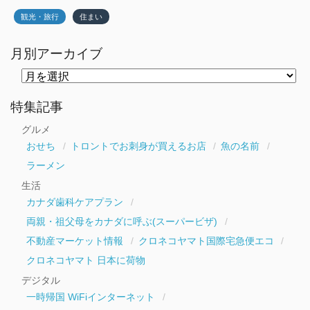
観光・旅行
住まい
月別アーカイブ
月
別
ア
ー
特集記事
カ
イ
グルメ
ブ
おせち
トロントでお刺身が買えるお店
魚の名前
ラーメン
生活
カナダ歯科ケアプラン
両親・祖父母をカナダに呼ぶ(スーパービザ)
不動産マーケット情報
クロネコヤマト国際宅急便エコ
クロネコヤマト 日本に荷物
デジタル
一時帰国 WiFiインターネット