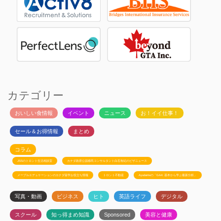
カテゴリー
おいしい食情報
イベント
ニュース
お！イイ仕事！
セール＆お得情報
まとめ
コラム
JSSのトロント生活相談室
カナダ政府公認移民コンサルタント白石有紀のビザニュース
メープルエデュケーションのカナダ留学お役立ち情報
トロント不動産
Ayudanteの「GA4: 基本から学ぶ最新分析」
写真・動画
ビジネス
ヒト
英語ライフ
デジタル
スクール
知っ得まめ知識
Sponsored
美容と健康