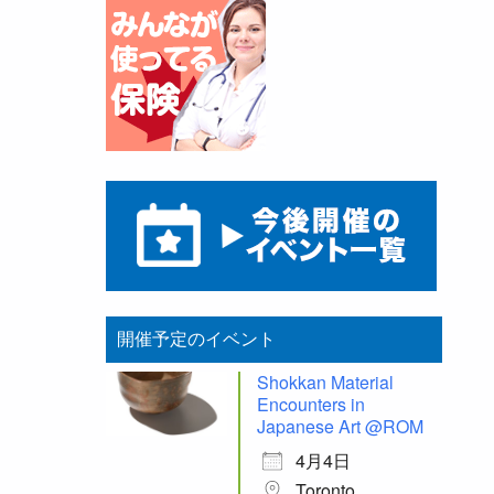
開催予定のイベント
Shokkan Material
Encounters in
Japanese Art @ROM
4月4日
Toronto