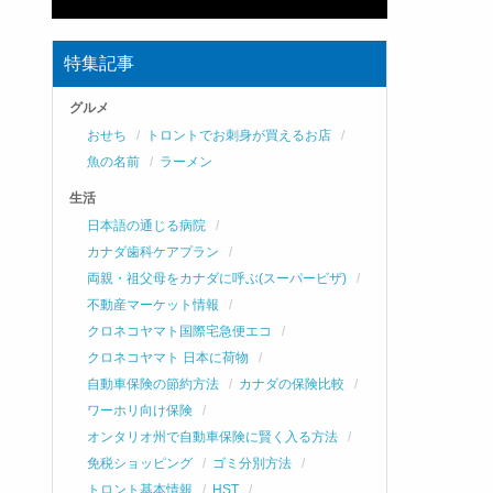
特集記事
グルメ
おせち
トロントでお刺身が買えるお店
魚の名前
ラーメン
生活
日本語の通じる病院
カナダ歯科ケアプラン
両親・祖父母をカナダに呼ぶ(スーパービザ)
不動産マーケット情報
クロネコヤマト国際宅急便エコ
クロネコヤマト 日本に荷物
自動車保険の節約方法
カナダの保険比較
ワーホリ向け保険
オンタリオ州で自動車保険に賢く入る方法
免税ショッピング
ゴミ分別方法
トロント基本情報
HST