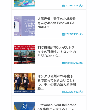
2026/08/04(火)
人気声優・歌手の小林愛香
さんがJapan Festival CA
NADA 2...
2026/05/19(火)
TTC職員約700人がストラ
イキの可能性。トロントの
FIFA World C...
2026/05/14(木)
オンタリオ州2026年度予
算で知っておきたいこと2
つ。中小企業の法人所得減
税...
2026/03/31(火)
LifeVancouver/LifeToront
oを裏側から支えるチーム