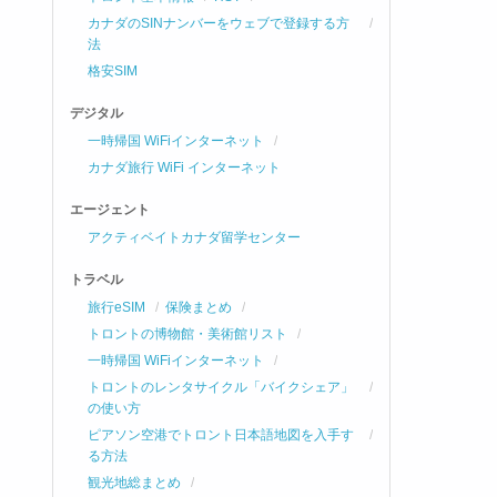
カナダのSINナンバーをウェブで登録する方
法
格安SIM
デジタル
一時帰国 WiFiインターネット
カナダ旅行 WiFi インターネット
エージェント
アクティベイトカナダ留学センター
トラベル
旅行eSIM
保険まとめ
トロントの博物館・美術館リスト
一時帰国 WiFiインターネット
トロントのレンタサイクル「バイクシェア」
の使い方
ピアソン空港でトロント日本語地図を入手す
る方法
観光地総まとめ