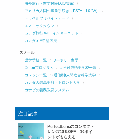
海外旅行・留学保険(AIG損保)
アメリカ入国の事前手続き（ESTA・I-94W）
トラベルプリペイドカード
エスニックタウン
カナダ旅行 WiFi インターネット
カナダeTA申請方法
スクール
語学学校一覧
ワーホリ・留学
Co-opプログラム
大学付属語学学校一覧
カレッジ一覧
(通信制)人間総合科学大学
カナダの最高学府・トロント大学
カナダの義務教育システム
注目記事
PerfectLensのコンタクト
レンズ10％OFF＋10ポイ
ントがもらえる...