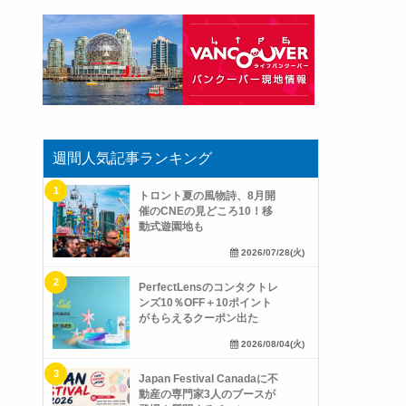
週間人気記事ランキング
トロント夏の風物詩、8月開
催のCNEの見どころ10！移
動式遊園地も
2026/07/28(火)
PerfectLensのコンタクトレ
ンズ10％OFF＋10ポイント
がもらえるクーポン出た
2026/08/04(火)
Japan Festival Canadaに不
動産の専門家3人のブースが