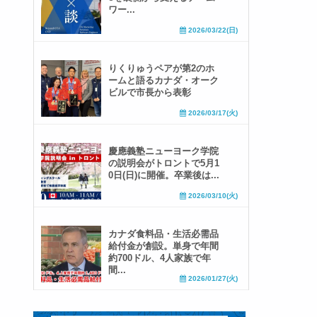
ワー...
2026/03/22(日)
りくりゅうペアが第2のホ
ームと語るカナダ・オーク
ビルで市長から表彰
2026/03/17(火)
慶應義塾ニューヨーク学院
の説明会がトロントで5月1
0日(日)に開催。卒業後は...
2026/03/10(火)
カナダ食料品・生活必需品
給付金が創設。単身で年間
約700ドル、4人家族で年
間...
2026/01/27(火)