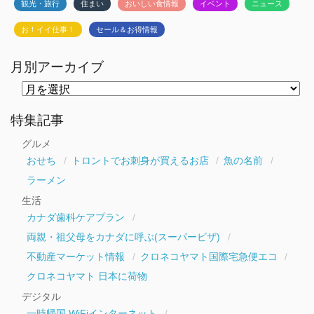
観光・旅行
住まい
おいしい食情報
イベント
ニュース
お！イイ仕事！
セール＆お得情報
月別アーカイブ
月
別
ア
ー
特集記事
カ
イ
グルメ
ブ
おせち
トロントでお刺身が買えるお店
魚の名前
ラーメン
生活
カナダ歯科ケアプラン
両親・祖父母をカナダに呼ぶ(スーパービザ)
不動産マーケット情報
クロネコヤマト国際宅急便エコ
クロネコヤマト 日本に荷物
デジタル
一時帰国 WiFiインターネット