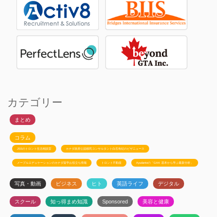
カテゴリー
まとめ
コラム
JSSのトロント生活相談室
カナダ政府公認移民コンサルタント白石有紀のビザニュース
メープルエデュケーションのカナダ留学お役立ち情報
トロント不動産
Ayudanteの「GA4: 基本から学ぶ最新分析」
写真・動画
ビジネス
ヒト
英語ライフ
デジタル
スクール
知っ得まめ知識
Sponsored
美容と健康