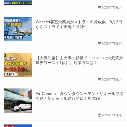
2026/07/29(水)
WestJet客室乗務員がストライキ賛成票。8月2日
からストライキ実施の可能性
2026/07/16(木)
【大気汚染】山火事の影響でトロントの大気質が
世界ワースト1位に。対策方法は？
2026/07/15(水)
Air Canada、ダウンタウン〜モントリオール空港
を結ぶ新シャトル運行開始！片道$9
2026/07/13(月)