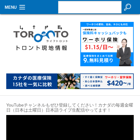
MENU
お知らせ
生活情報
その他
特集
イベントカレンダー
About Us
YouTubeチャンネルもぜひ登録してください！カナダの毎週金曜
Contact
日（日本は土曜日）日本語ライブ生配信やってます！