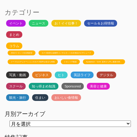
カテゴリー
イベント
ニュース
お！イイ仕事！
セール＆お得情報
まとめ
コラム
JSSのトロント生活相談室
カナダ政府公認移民コンサルタント白石有紀のビザニュース
メープルエデュケーションのカナダ留学お役立ち情報
トロント不動産
Ayudanteの「GA4: 基本から学ぶ最新分析」
写真・動画
ビジネス
ヒト
英語ライフ
デジタル
スクール
知っ得まめ知識
Sponsored
美容と健康
観光・旅行
住まい
おいしい食情報
月別アーカイブ
月
別
ア
ー