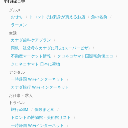
特集記事
カ
イ
グルメ
ブ
おせち
トロントでお刺身が買えるお店
魚の名前
ラーメン
生活
カナダ歯科ケアプラン
両親・祖父母をカナダに呼ぶ(スーパービザ)
不動産マーケット情報
クロネコヤマト国際宅急便エコ
クロネコヤマト 日本に荷物
デジタル
一時帰国 WiFiインターネット
カナダ旅行 WiFi インターネット
お仕事・求人
トラベル
旅行eSIM
保険まとめ
トロントの博物館・美術館リスト
一時帰国 WiFiインターネット