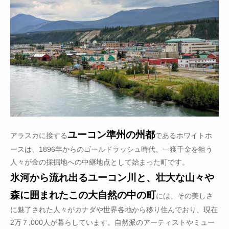
ユーコン準州の州都
アラスカに接する
であるホワイトホ
ースは、1896年からのゴールドラッシュ時代、一獲千金を狙う
人々が金の採掘地への中継地点として始まった町です。
氷河から流れ出るユーコン川と、壮大な山々や
森に囲まれたこの大自然の中の町
には、その美しさ
に魅了された人々がカナダや世界各地から移り住んでおり、現在
2万７,000人が暮らしています。自然派のアーティストやミュー