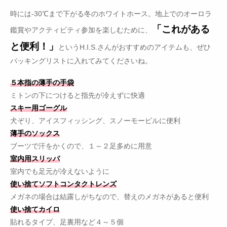
時には-30℃まで下がる冬のホワイトホース。地上でのオーロラ
「これがある
鑑賞やアクティビティ参加を楽しむために、
と便利！」
というH.I.S.さんがおすすめのアイテムも、ぜひ
パッキングリストに入れてみてくださいね。
５本指の薄手の手袋
ミトンの下につけると指先が冷えずに快適
スキー用ゴーグル
犬ぞり、アイスフィッシング、スノーモービルに便利
薄手のソックス
ブーツで汗をかくので、１～２足多めに用意
室内用スリッパ
室内でも足元が冷えないように
使い捨てソフトコンタクトレンズ
メガネの場合は結露しがちなので、替えのメガネがあると便利
使い捨てカイロ
貼れるタイプ、足裏用など４～５個