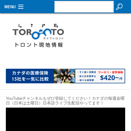
MENU
お知らせ
生活情報
その他
特集
イベントカレンダー
About Us
YouTubeチャンネルもぜひ登録してください！カナダの毎週金曜
Contact
日（日本は土曜日）日本語ライブ生配信やってます！