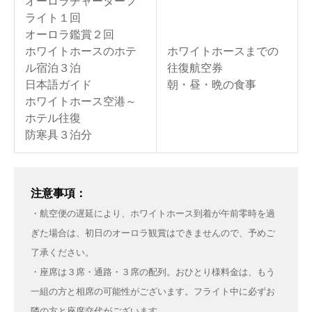
オーロラチャーターフ
ライト１回
オーロラ鑑賞２回
ホワイトホースのホテ
ホワイトホースまでの
ル宿泊３泊
往復航空券
日本語ガイド
朝・昼・晩の食事
ホワイトホース空港～
ホテル往復
防寒具３泊分
注意事項：
・航空便の遅延により、ホワイトホース到着が午前零時を過
ぎた場合は、初日のオーロラ観賞はできませんので、予めご
了承ください。
・座席は３席・通路・３席の配列。おひとり様料金は、もう
一組の方と相席の可能性がございます。フライト中に必ずお
隣の方と座席交代がございます。