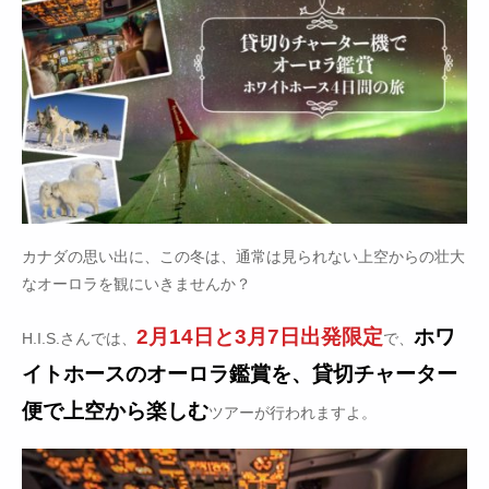
カナダの思い出に、この冬は、通常は見られない上空からの壮大
なオーロラを観にいきませんか？
2月14日と3月7日出発限定
ホワ
H.I.S.さんでは、
で、
イトホースのオーロラ鑑賞を、貸切チャーター
便で上空から楽しむ
ツアーが行われますよ。