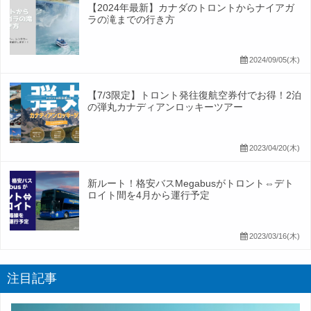
【2024年最新】カナダのトロントからナイアガ
ラの滝までの行き方
2024/09/05(木)
【7/3限定】トロント発往復航空券付でお得！2泊
の弾丸カナディアンロッキーツアー
2023/04/20(木)
新ルート！格安バスMegabusがトロント⇔デト
ロイト間を4月から運行予定
2023/03/16(木)
注目記事