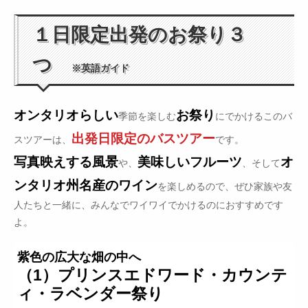
１日限定出発のお祭り３
つ
※英語ガイド
オンタリオらしい
お祭り
季節を楽しむ
にでかけるこのバ
出発日限定のバスツアー
スツアーは、
です。
写真映えする風景
美味しいフルーツ
オ
や、
、そして
ンタリオ州名産のワイン
を楽しめるので、ぜひ家族や友
人たちと一緒に、みんなでワイワイでかけるのにおすすめです
よ。
紫色の広大な畑の中へ
（1）プリンスエドワード・カウンテ
ィ・ラベンダー祭り