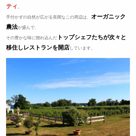
ティ
。
オーガニック
手付かずの自然が広がる長閑なこの周辺は、
農法
が盛んで、
トップシェフたちが次々と
その豊かな味に惚れ込んだ
移住しレストランを開店
しています。