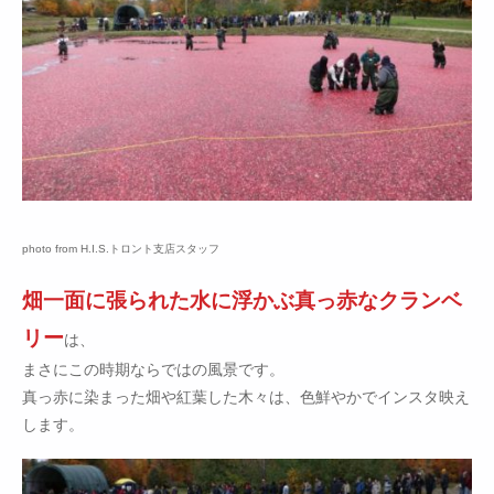
photo from H.I.S.トロント支店スタッフ
畑一面に張られた水に浮かぶ真っ赤なクランベ
リー
は、
まさにこの時期ならではの風景です。
真っ赤に染まった畑や紅葉した木々は、色鮮やかでインスタ映え
します。