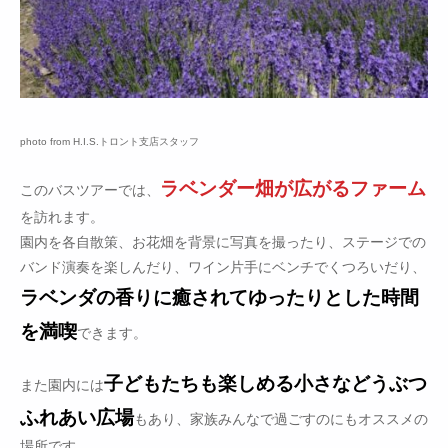
photo from H.I.S.トロント支店スタッフ
ラベンダー畑が広がるファーム
このバスツアーでは、
を訪れます。
園内を各自散策、お花畑を背景に写真を撮ったり、ステージでの
バンド演奏を楽しんだり、ワイン片手にベンチでくつろいだり、
ラベンダの香りに癒されてゆったりとした時間
を満喫
できます。
子どもたちも楽しめる小さなどうぶつ
また園内には
ふれあい広場
もあり、家族みんなで過ごすのにもオススメの
場所です。