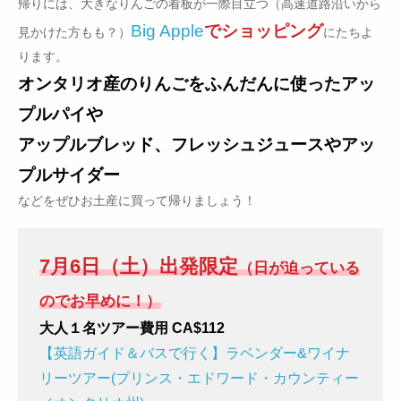
帰りには、大きなりんごの看板が一際目立つ（高速道路沿いから
Big Apple
でショッピング
見かけた方もも？）
にたちよ
ります。
オンタリオ産のりんごをふんだんに使ったアッ
プルパイや
アップルブレッド、フレッシュジュースやアッ
プルサイダー
などをぜひお土産に買って帰りましょう！
7月6日（土）出発限定
（日が迫っている
のでお早めに！）
大人１名ツアー費用 CA$112
【英語ガイド＆バスで行く】ラベンダー&ワイナ
リーツアー(プリンス・エドワード・カウンティー