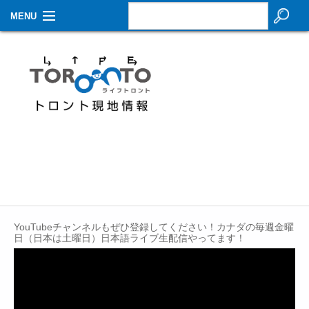
MENU
お知らせ
生活情報
その他
特集
イベントカレンダー
About Us
YouTubeチャンネルもぜひ登録してください！カナダの毎週金曜
Contact
日（日本は土曜日）日本語ライブ生配信やってます！