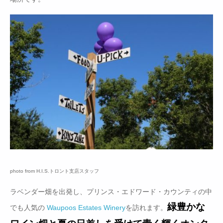
photo from H.I.S.トロント支店スタッフ
ラベンダー畑を出発し、プリンス・エドワード・カウンティの中
緑豊かな
でも人気の
Waupoos Estates Winery
を訪れます。