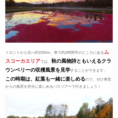
ム
トロントから北へ約200Km、車で約2時間半のところにある
スコーカエリア
秋の風物詩ともいえるクラ
では、
ウンベリーの収穫風景を見学
することができます。
この時期は、紅葉も一緒に楽しめる
ので、ぜひ車窓
からの風景を存分に楽しめるバスツアーで行きましょう！