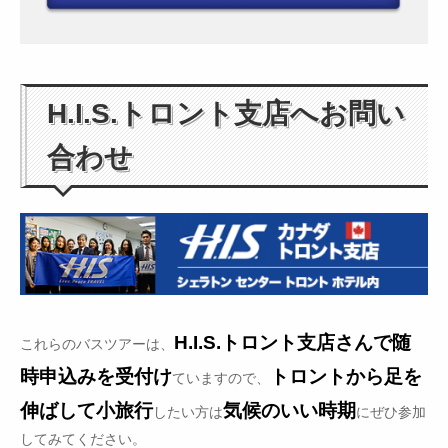
H.I.S.トロント支店へお問い
合わせ
H.I.S.トロント支店さんで随
これらのバスツアーは、
時申込みを受付け
トロントから足を
ていますので、
伸ばして小旅行
気候のいい時期
したい方は
にぜひ参加
してみてください。