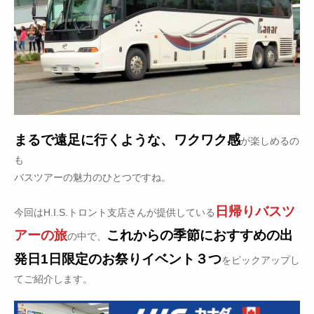
まるで遠足に行くような、ワクワク感
が楽しめるの
も
バスツアーの魅力のひとつですね。
日帰りバスツ
今回はH.I.S.トロント支店さんが提供している
アーの旅
これからの季節におすすめの出
の中で、
発日1日限定のお祭りイベント３つ
をピックアップし
てご紹介します。