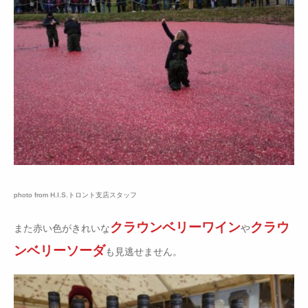
photo from H.I.S.トロント支店スタッフ
クラウンベリーワイン
クラウ
また赤い色がきれいな
や
ンベリーソーダ
も見逃せません。