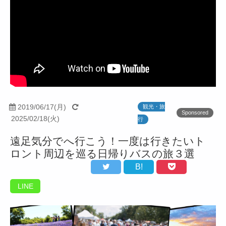
2019/06/17(月)
観光・旅
Sponsored
2025/02/18(火)
行
遠足気分でへ行こう！一度は行きたいト
ロント周辺を巡る日帰りバスの旅３選
B!
LINE