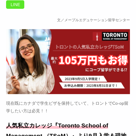
LINE
文／メープルエデュケーション留学センター
現在既にカナダで学生ビザを保持していて、トロントでCo-op留
学したい方は必見！！
人気私立カレッジ『Toronto School of
Management （TSoM）』より9月入学＆現地