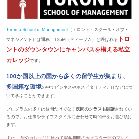
Toronto School of Management
（トロント・スクール・オブ・
トロ
マネジメント）は通称、TSoM（ティーソム）と呼ばれる
ントのダウンタウンにキャンパスを構える私立
カレッジ
です。
100か国以上の国から多くの留学生が集まり、
多国籍な環境
の中でビジネスやホスピタリティ、ITなどにつ
いて学ぶことができます。
プログラムの多くは昼間だけでなく
夜間のクラスも開講
されてい
るので、お仕事やライフスタイルに合わせて時間帯をお選び頂け
ます。
また、 他のカレッジに比べて就学期間のセメスター間のブレイ