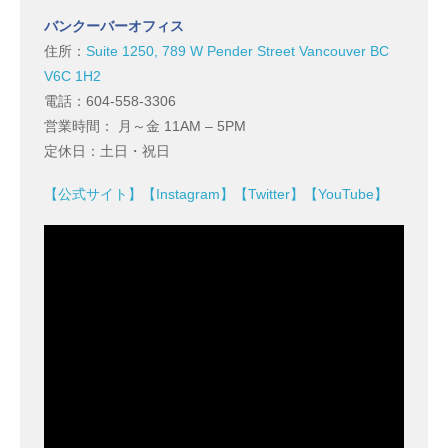
バンクーバーオフィス
住所：
Suite 1250, 789 W Pender Street Vancouver BC
V6C 1H2
電話：604-558-3306
営業時間： 月～金 11AM – 5PM
定休日：土日・祝日
【公式サイト】
【Instagram】
【Twitter】
【YouTube】