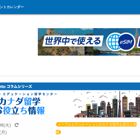
ントカレンダー
08(火)
メープルエデュケーションのカナダ留学お役立ち情
(月)
報