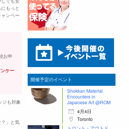
少しでも安
ちにもっと
キャンペー
校お申
アンケー
開催予定のイベント
Shokkan Material
Encounters in
Japanese Art @ROM
ッジも対象
4月4日
Toronto
な？」と気
トロント・アウトド