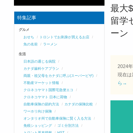
最大
特集記事
留学
グルメ
ーン
おせち
トロントでお刺身が買えるお店
魚の名前
ラーメン
生活
日本語の通じる病院
2024
カナダ歯科ケアプラン
現在は
両親・祖父母をカナダに呼ぶ(スーパービザ)
ら→
不動産マーケット情報
クロネコヤマト国際宅急便エコ
クロネコヤマト 日本に荷物
自動車保険の節約方法
カナダの保険比較
ワーホリ向け保険
オンタリオ州で自動車保険に賢く入る方法
免税ショッピング
ゴミ分別方法
トロント基本情報
HST