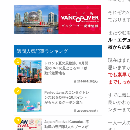
それぞれ
ておりま
またやむ
ル・エデ
校からの
週間人気記事ランキング
現在はま
トロント夏の風物詩、8月開
思います
催のCNEの見どころ10！移
動式遊園地も
でも素早
までしっ
2026/07/28(火)
PerfectLensのコンタクトレ
すでに気
ンズ10％OFF＋10ポイント
良いかわ
がもらえるクーポン出た
ンターま
2026/08/04(火)
Japan Festival Canadaに不
一人一人
動産の専門家3人のブースが
す！