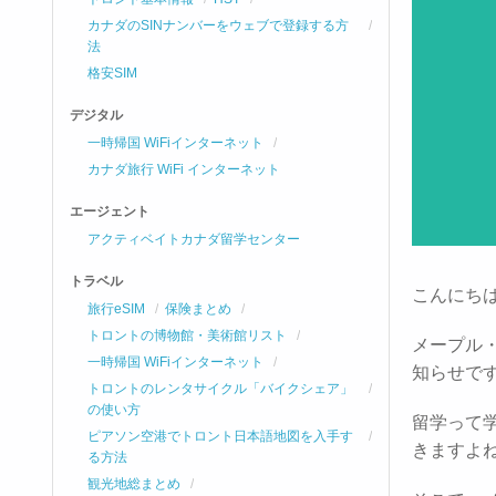
カナダのSINナンバーをウェブで登録する方
法
格安SIM
デジタル
一時帰国 WiFiインターネット
カナダ旅行 WiFi インターネット
エージェント
アクティベイトカナダ留学センター
トラベル
こんにち
旅行eSIM
保険まとめ
トロントの博物館・美術館リスト
メープル
一時帰国 WiFiインターネット
知らせです
トロントのレンタサイクル「バイクシェア」
の使い方
留学って
ピアソン空港でトロント日本語地図を入手す
きますよ
る方法
観光地総まとめ