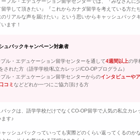
メープル・エデュケーション留学センターでは、『みなさんに
て留学して頂きたい』『これからカナダ留学を考えている方た
生のリアルな声を届けたい』という思いからキャッシュバック
ています！
シュバックキャンペーン対象者
ープル・エデュケーション留学センターを通して
4週間以上
の学
をされた方（語学学校/私立カレッジ/CO-OPプログラム）
ープル・エデュケーション留学センターからの
インタビューや
口コミ
などどれか一つにご協力頂ける方
ュバックは、語学学校だけでなくCO-OP留学で人気の私立カレ
ます♪
キャッシュバックっていっても実際どのくらい返ってくるのか