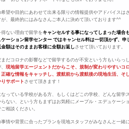
の希望や目的にあわせて出来る限りの情報提供やアドバイスは
すが、最終的にはみなさんご本人に決めて頂いております^^
を得ない理由で留学を
キャンセルする事になってしまった場合
ュケーション留学センター ではキャンセル料は一切頂かず、申
返金額はそのままお客様に全額お返し
させて頂いております。
だまだコロナの影響などで留学するのが不安という方もいらっ
が、
現地留学エージェントだからこそ、規制が変わりやすいコ
く正確な情報をキャッチし、渡航前から渡航後の現地生活、そ
かりサポート
させて頂きます！
になっている学校がある方、もしくはどこの学校、どんな留学
からない、という方もまずはお気軽にメープル・エデュケーシ
でご相談ください。
の事情や背景に合ったプランを現地スタッフがみなさんと一緒