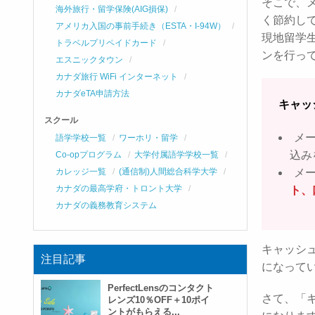
そこで、
海外旅行・留学保険(AIG損保)
く節約し
アメリカ入国の事前手続き（ESTA・I-94W）
現地留学
トラベルプリペイドカード
ンを行っ
エスニックタウン
カナダ旅行 WiFi インターネット
カナダeTA申請方法
キャッ
スクール
メ
語学学校一覧
ワーホリ・留学
込み
Co-opプログラム
大学付属語学学校一覧
メ
カレッジ一覧
(通信制)人間総合科学大学
カナダの最高学府・トロント大学
ト、
カナダの義務教育システム
キャッシ
注目記事
になってい
PerfectLensのコンタクト
さて、「
レンズ10％OFF＋10ポイ
ントがもらえる...