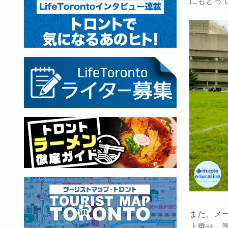
にもとっ
また、メ
上乗せ」