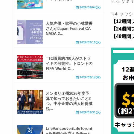
になりま
2026/08/04(火)
☟キャッ
【12週間
人気声優・歌手の小林愛香
さんがJapan Festival CA
【24週間
NADA 2...
【48週間
2026/05/19(火)
TTC職員約700人がストラ
イキの可能性。トロントの
FIFA World C...
2026/05/14(木)
オンタリオ州2026年度予
算で知っておきたいこと2
つ。中小企業の法人所得減
税...
2026/03/31(火)
LifeVancouver/LifeToront
oを裏側から支えるチーム