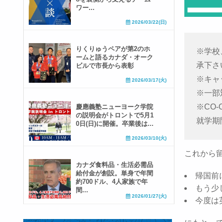
ワー...
2026/03/22(日)
りくりゅうペアが第2のホ
※学校
ームと語るカナダ・オーク
承下さ
ビルで市長から表彰
※キャ
2026/03/17(火)
※一部
※CO
慶應義塾ニューヨーク学院
の説明会がトロントで5月1
就学期
0日(日)に開催。卒業後は...
2026/03/10(火)
これから
カナダ食料品・生活必需品
給付金が創設。単身で年間
帰国前
約700ドル、4人家族で年
もう少
間...
2026/01/27(火)
今度は