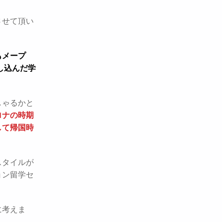
させて頂い
もメープ
し込んだ学
しゃるかと
ロナの時期
して帰国時
スタイルが
ョン留学セ
に考えま