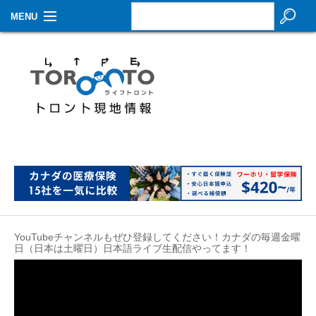
MENU
お知らせ
生活情報
その他
特集
イベントカレンダー
About Us
YouTubeチャンネルもぜひ登録してください！カナダの毎週金曜
Contact
日（日本は土曜日）日本語ライブ生配信やってます！