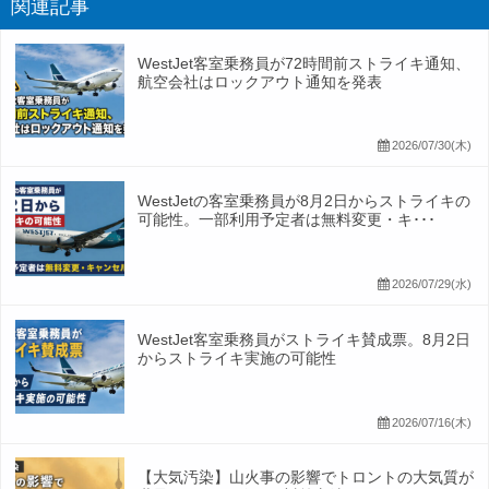
関連記事
WestJet客室乗務員が72時間前ストライキ通知、
航空会社はロックアウト通知を発表
2026/07/30(木)
WestJetの客室乗務員が8月2日からストライキの
可能性。一部利用予定者は無料変更・キ･･･
2026/07/29(水)
WestJet客室乗務員がストライキ賛成票。8月2日
からストライキ実施の可能性
2026/07/16(木)
【大気汚染】山火事の影響でトロントの大気質が