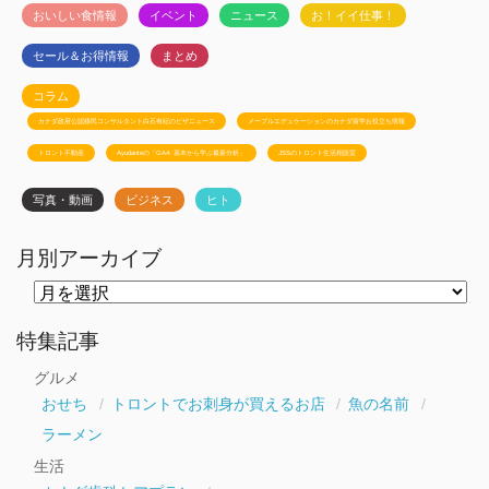
おいしい食情報
イベント
ニュース
お！イイ仕事！
セール＆お得情報
まとめ
コラム
カナダ政府公認移民コンサルタント白石有紀のビザニュース
メープルエデュケーションのカナダ留学お役立ち情報
トロント不動産
Ayudanteの「GA4: 基本から学ぶ最新分析」
JSSのトロント生活相談室
写真・動画
ビジネス
ヒト
月別アーカイブ
月
別
ア
ー
特集記事
カ
イ
グルメ
ブ
おせち
トロントでお刺身が買えるお店
魚の名前
ラーメン
生活