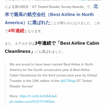
北
による第19回目「GT Tested Reader Survey Awards」で、
米で最高の航空会社（Best Airline in North
America）に選ばれた
ことが明らかになりました。これ
4年連続
で
となります。
3年連続で「Best Airline Cabin
また、エアカナダは
Cleanliness」
にも選ばれました。
We are proud to have been named Best Airline in North
America for the fourth consecutive year & Best Airline
Cabin Cleanliness for the third consecutive year by Global
Traveler in the 19th edition of the
@GTMag
GT Tested
Reader Survey!
More:
https://t.co/bLbvOAAUaA
pic.twitter.com/OC67OYWSan