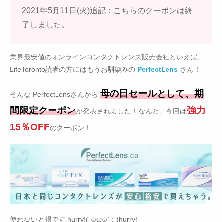
2021年5月11日(火)追記：こちらのクーポンは終
了しました。
業界最安値のオンラインコンタクトレンズ販売会社といえば、
LifeToronto読者の方にはもうお馴染みの
PerfectLens
さん！
母の日セールとして、期
そんな PerfectLensさんから
間限定クーポン
強力
が発表されました！なんと、今回は
15％OFF
のクーポン！
使わないと損です hurry!(´⊙ω⊙`；)hurry!