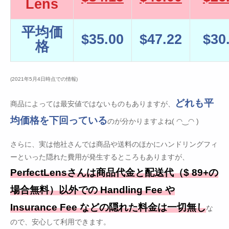
Lens
平均価
$35.00
$47.22
$30
格
(2021年5月4日時点での情報)
どれも平
商品によっては最安値ではないものもありますが、
均価格を下回っている
のが分かりますよね( ◠‿◠ )
さらに、実は他社さんでは商品や送料のほかにハンドリングフィ
ーといった隠れた費用が発生するところもありますが、
PerfectLensさんは商品代金と配送代（$ 89+の
場合無料）以外での Handling Fee や
Insurance Fee などの隠れた料金は一切無し
な
ので、安心して利用できます。