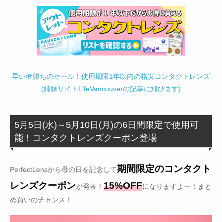
早い者勝ちのセール！使用期限1年以内の格安コンタクトレンズ
(姉妹サイトLifeVancouverの記事に飛びます)
5月5日(水)～5月10日(月)の6日間限定で使用可
能！コンタクトレンズクーポン登場
期間限定のコンタクト
PerfectLensから母の日を記念して
レンズクーポン
15%OFF
が発表！
になりますよー！まと
め買いのチャンス！