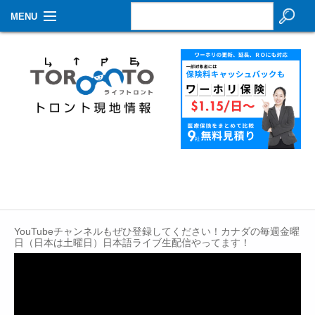
MENU
お知らせ
生活情報
その他
特集
イベントカレンダー
About Us
YouTubeチャンネルもぜひ登録してください！カナダの毎週金曜
Contact
日（日本は土曜日）日本語ライブ生配信やってます！