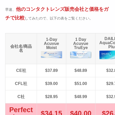
他のコンタクトレンズ販売会社と価格をガ
早速、
チで比較
してみたので、以下の表をご覧ください。
DAIL
1-Day
1 Day
AquaCo
Acuvue
Acuvue
会社名/商品
Plu
Moist
TruEye
名
CE社
$37.89
$48.89
$32.
CFL社
$39.00
$51.00
$29.
C社
$28.95
$48.99
$32.
Perfect
$34.15
$40.00
$26