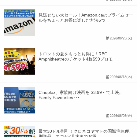
見逃せない大セール！Amazon.caのプライムセー
ルをちょっとお得に楽しむ方法5つ
2026/06/23(火)
トロントの夏をもっとお得に！RBC
Amphitheatreのチケット4枚$99プロモ
2026/06/18(木)
Cineplex、家族向け映画を $3.99～で上映。
Family Favourites･･･
2026/06/05(金)
最大30ドル割引！クロネコヤマトの国際宅急便、
別送品、エコが7月末までお得