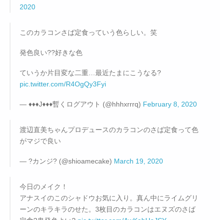
2020
このカラコンさば定食っていう色らしい。笑
発色良い??好きな色
ていうか片目変な二重…最近たまにこうなる?
pic.twitter.com/R4OgQy3Fyi
— ♦♦♦J♦♦♦暫くログアウト (@hhhxrrrq)
February 8, 2020
渡辺直美ちゃんプロデュースのカラコンのさば定食って色
がマジで良い
— ?カンジ? (@shioamecake)
March 19, 2020
今日のメイク！
アナスイのこのシャドウお気に入り。真ん中にライムグリ
ーンのキラキラのせた。3枚目のカラコンはエヌズのさば