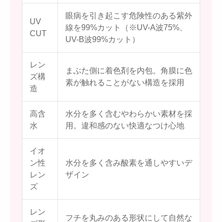
眼病を引き起こす危険性のある紫外
UV
線を99%カット（※UV-A波75%、
CUT
UV-B波99%カット）
レン
まぶた側に着色剤を内包。角膜に色
ズ構
素が触れることがない構造を採用
造
高含
水分を多く含むやわらかい素材を採
水
用。違和感のない快適なつけ心地
イオ
ン性
水分を多く含み酸素を通しやすいデ
レン
ザイン
ズ
レン
フチを丸みのある形状にして自然な