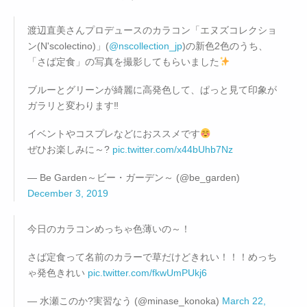
渡辺直美さんプロデュースのカラコン「エヌズコレクショ
ン(N'scolectino)」(
@nscollection_jp
)の新色2色のうち、
「さば定食」の写真を撮影してもらいました
ブルーとグリーンが綺麗に高発色して、ぱっと見て印象が
ガラリと変わります‼
イベントやコスプレなどにおススメです
ぜひお楽しみに～?
pic.twitter.com/x44bUhb7Nz
— Be Garden～ビー・ガーデン～ (@be_garden)
December 3, 2019
今日のカラコンめっちゃ色薄いの～！
さば定食って名前のカラーで草だけどきれい！！！めっち
ゃ発色きれい
pic.twitter.com/fkwUmPUkj6
— 水瀬このか?実習なう (@minase_konoka)
March 22,