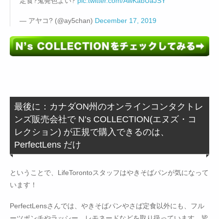
定食?鬼発色よい?
pic.twitter.com/AwKabUaJSY
— アヤコ? (@ay5chan)
December 17, 2019
最後に：カナダON州のオンラインコンタクトレ
ンズ販売会社で N’s COLLECTION(エヌズ・コ
レクション) が正規で購入できるのは、
PerfectLens だけ
ということで、LifeTorontoスタッフはやきそばパンが気になって
います！
PerfectLensさんでは、やきそばパンやさば定食以外にも、フル
ーツポンチやラッシー、レモネードなどを取り扱っています。皆