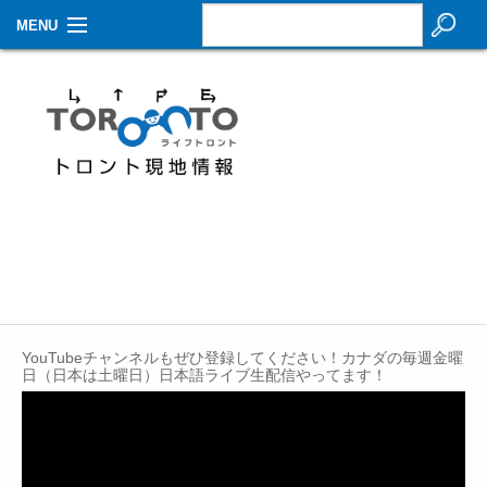
MENU
お知らせ
生活情報
その他
特集
イベントカレンダー
About Us
YouTubeチャンネルもぜひ登録してください！カナダの毎週金曜
Contact
日（日本は土曜日）日本語ライブ生配信やってます！