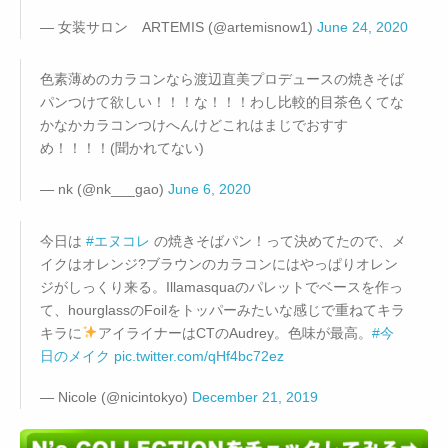
— 女装サロン ARTEMIS (@artemisnow1)
June 24, 2020
色素薄めのカラコンなら渡辺直美プロデュースの焼きそば
パンつけて欲しい！！！な！！！わし比較的目茶色くてな
かなかカラコンつけへんけどこれはまじでおすす
め！！！！(聞かれてない)
— nk (@nk___gao)
June 6, 2020
今日は
#エヌコレ
の焼きそばパン！って決めてたので、メ
イクはオレンジ?ブラウンのカラコンにはやっぱりオレン
ジがしっくり来る。Illamasquaのパレットでベースを作っ
て、hourglassのFoilをトッパーみたいな感じで重ねてキラ
キラに
アイライナーはCTのAudrey。色味が最高。
#今
日のメイク
pic.twitter.com/qHf4bc72ez
— Nicole (@nicintokyo)
December 21, 2019