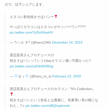
ので、以下シェアします。
エヌコレ新色焼きそばパン〜
やっぱりカラコンはエヌコレがナンバーワン????
pic.twitter.com/YyDn04saHV
— ?ハ ル ネ? (@haru134t)
December 14, 2019
渡辺直美さんプロデュースの
焼きそばパンっていう1dayカラコン凄い可愛かった?
pic.twitter.com/xdX4A0VMvg
—
るぅ
(@haru_m_v)
February 22, 2020
渡辺直美さんプロデュースのカラコン『N's Collection』
焼きそばパンという色名とは裏腹に、色素薄い系の瞳にな
れた…?♫
pic.twitter.com/uBQImphmeh