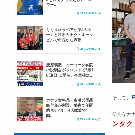
ワー...
2026/03/22(日)
りくりゅうペアが第2のホ
ームと語るカナダ・オーク
ビルで市長から表彰
2026/03/17(火)
慶應義塾ニューヨーク学院
の説明会がトロントで5月1
0日(日)に開催。卒業後は...
2026/03/10(火)
そして、
カナダ食料品・生活必需品
給付金が創設。単身で年間
約700ドル、4人家族で年
そんなカナダ
間...
2026/01/27(火)
ンタク