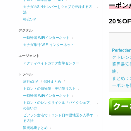
ーポン
カナダのSINナンバーをウェブで登録する方
法
格安SIM
20％OF
デジタル
一時帰国 WiFiインターネット
カナダ旅行 WiFi インターネット
Perfec
エージェント
クトレン
アクティベイトカナダ留学センター
業界最安値
較。
トラベル
まとめ：
旅行eSIM
保険まとめ
ーポンを
トロントの博物館・美術館リスト
一時帰国 WiFiインターネット
トロントのレンタサイクル「バイクシェア」
の使い方
ピアソン空港でトロント日本語地図を入手す
る方法
観光地総まとめ