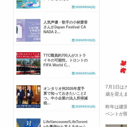
2026/08/04(火)
人気声優・歌手の小林愛香
さんがJapan Festival CA
NADA 2...
2026/05/19(火)
TTC職員約700人がストラ
イキの可能性。トロントの
FIFA World C...
2026/05/14(木)
7月1日は
オンタリオ州2026年度予
算で知っておきたいこと2
歳を迎え
つ。中小企業の法人所得減
税...
昨年は建
2026/03/31(火)
ベントが
LifeVancouver/LifeToront
oを裏側から支えるチーム