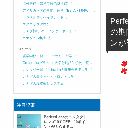
海外旅行・留学保険(AIG損保)
アメリカ入国の事前手続き（ESTA・I-94W）
トラベルプリペイドカード
Per
エスニックタウン
の期
カナダ旅行 WiFi インターネット
カナダeTA申請方法
ンが
スクール
語学学校一覧
ワーホリ・留学
Co-opプログラム
大学付属語学学校一覧
カレッジ一覧
(通信制)人間総合科学大学
カナダの最高学府・トロント大学
カナダの義務教育システム
注目記事
PerfectLensのコンタクト
レンズ10％OFF＋10ポイ
ントがもらえる...