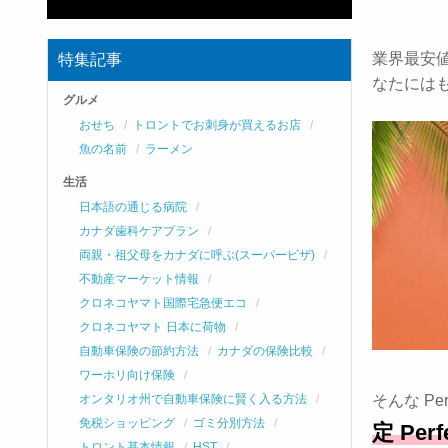
業界最安値
特集記事
なたには
グルメ
おせち
トロントでお刺身が買えるお店
魚の名前
ラーメン
生活
日本語の通じる病院
カナダ歯科ケアプラン
両親・祖父母をカナダに呼ぶ(スーパービザ)
不動産マーケット情報
クロネコヤマト国際宅急便エコ
クロネコヤマト 日本に荷物
自動車保険の節約方法
カナダの保険比較
ワーホリ向け保険
そんな Per
オンタリオ州で自動車保険に賢く入る方法
免税ショッピング
ゴミ分別方法
定 Per
トロント基本情報
HST