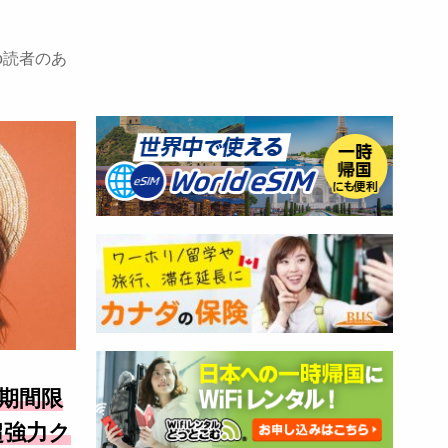
o読者のあ
る期間限
念の超強力ク