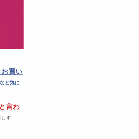
、お買い
額など気に
と言わ
嬉しす