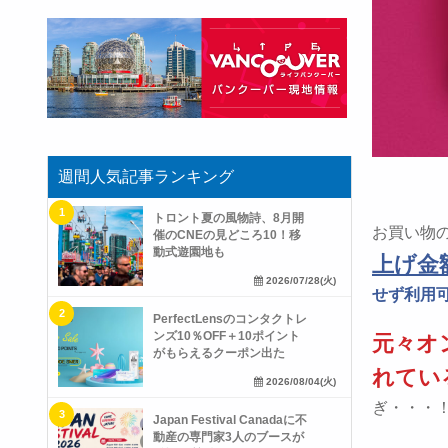
週間人気記事ランキング
トロント夏の風物詩、8月開
お買い物
催のCNEの見どころ10！移
動式遊園地も
上げ金
2026/07/28(火)
せず利用可
PerfectLensのコンタクトレ
ンズ10％OFF＋10ポイント
元々オ
がもらえるクーポン出た
れてい
2026/08/04(火)
ぎ・・・
Japan Festival Canadaに不
動産の専門家3人のブースが