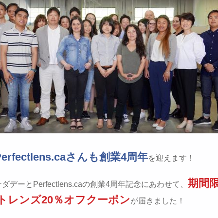
Perfectlens.caさんも創業4周年
を迎えます！
期間
デーとPerfectlens.caの創業4周年記念にあわせて、
トレンズ20％オフクーポン
が届きました！