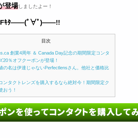
が登場
しましたよー！
Fｷﾀ――(ﾟ∀ﾟ)――!!
目次
tlens.ca 創業4周年 ＆ Canada Day記念の期間限定コンタ
ズ20％オフクーポンが登場！
の名は伊達じゃないPerfectlensさん。他社と価格比
コンタクトレンズを購入するなら絶対今！期間限定ク
使おう！