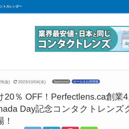
ントカレンダー
29(金)
2023/10/04(水)
Sponsored
セール＆お得情報
20％ OFF！Perfectlens.ca創業
nada Day記念コンタクトレン
場！