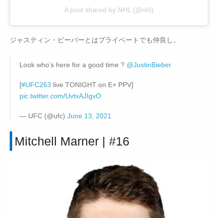
A post shared by NHL (@nhl)
ジャスティン・ビーバーとはプライベートでも仲良し。
Look who’s here for a good time ?
@JustinBieber
[
#UFC263
live TONIGHT on E+ PPV]
pic.twitter.com/UvtxAJIgvO
— UFC (@ufc)
June 13, 2021
Mitchell Marner | #16