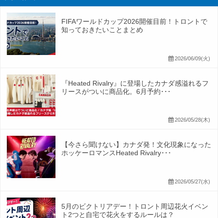
FIFAワールドカップ2026開催目前！トロントで
知っておきたいことまとめ
2026/06/09(火)
『Heated Rivalry』に登場したカナダ感溢れるフ
リースがついに商品化。6月予約･･･
2026/05/28(木)
【今さら聞けない】カナダ発！文化現象になった
ホッケーロマンスHeated Rivalry･･･
2026/05/27(水)
5月のビクトリアデー！トロント周辺花火イベン
ト2つと自宅で花火をするルールは？