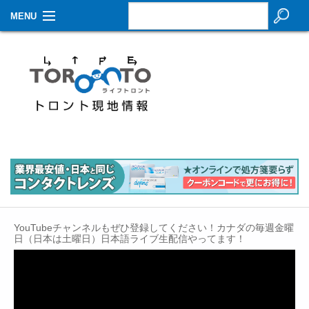
MENU
お知らせ
生活情報
その他
特集
イベントカレンダー
About Us
YouTubeチャンネルもぜひ登録してください！カナダの毎週金曜
Contact
日（日本は土曜日）日本語ライブ生配信やってます！