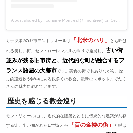
A post shared by Tourisme Montréal (@montreal)
on
Sep 4, 2018 at 9:43am PDT
「北米のパリ」
カナダ第2の都市モントリオールは
とも呼ば
古い街
れる美しい街。セントローレンス川の周りで発展し、
並みが残る旧市街と、近代的な町が融合するフ
ランス語圏の大都市
です。美食の街でもありながら、歴
史的建造物や街中にある数多くの教会、最新のスポットまでたく
さんの魅力に溢れています。
歴史を感じる教会巡り
モントリオールには、近代的な建築とともに伝統的な建築が共存
「百の金楼の街」
する街。街が開かれた17世紀から
と呼ば