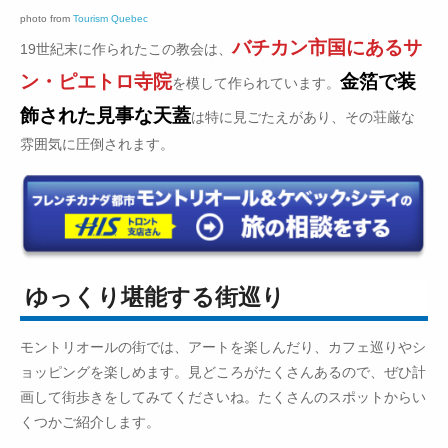
photo from
Tourism Quebec
バチカン市国にあるサ
19世紀末に作られたこの教会は、
ン・ピエトロ寺院
金箔で装
を模して作られています。
飾された見事な天蓋
は特に見ごたえがあり、その荘厳な
雰囲気に圧倒されます。
ゆっくり堪能する街巡り
モントリオールの街では、アートを楽しんだり、カフェ巡りやシ
ョッピングを楽しめます。見どころがたくさんあるので、ぜひ計
画して街歩きをしてみてくださいね。たくさんのスポットからい
くつかご紹介します。