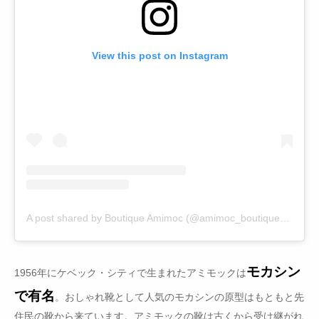
View this post on Instagram
A post shared by Boutique Amimoc (@amimoc_boutique)
on
May
モカシン
1956年にケベック・シティで生まれたアミモックは
で有名
。おしゃれ靴として人気のモカシンの原型はもともと先
住民の靴から来ています。アミモックの靴は古くから受け継がれ