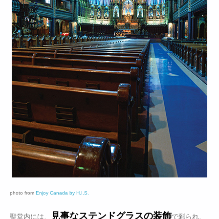
photo from
Enjoy Canada by H.I.S.
見事なステンドグラスの装飾
聖堂内には、
で彩られ、