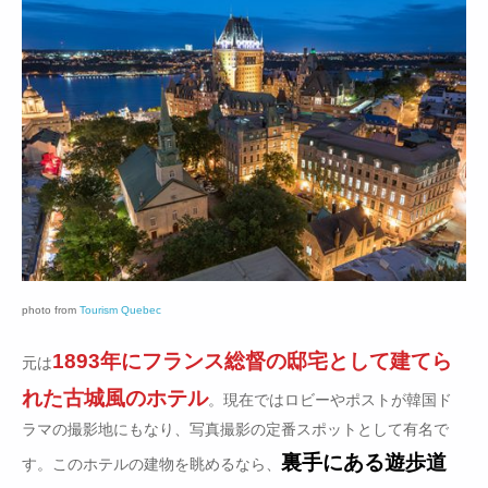
photo from
Tourism Quebec
1893年にフランス総督の邸宅として建てら
元は
れた古城風のホテル
。現在ではロビーやポストが韓国ド
ラマの撮影地にもなり、写真撮影の定番スポットとして有名で
裏手にある遊歩道
す。このホテルの建物を眺めるなら、