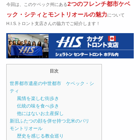
2つのフレンチ都市ケベ
今回は、このケベック州にある
ック・シティとモントリオールの魅力
について
H.I.S.トロント支店さんの協力でご紹介します！
目次
世界都市遺産の中世都市 ケベック・シ
ティ
風情を楽しむ街歩き
伝統の味を食べ歩き
他にはないお土産探し
新旧ふたつの顔を併せ持つ北米のパリ
モントリオール
歴史を感じる教会巡り