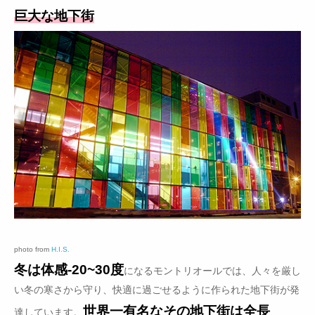
巨大な地下街
photo from
H.I.S.
冬は体感-20~30度
になるモントリオールでは、人々を厳し
い冬の寒さから守り、快適に過ごせるように作られた地下街が発
世界一有名なその地下街は全長
達しています。