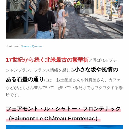
photo from
Tourism Quebec
17世紀から続く北米最古の繁華街
と呼ばれるプチ・
小さな坂や風情の
シャンプラン。フランス情緒を感じる
ある石畳の通り
には、お土産屋さんや雑貨屋さん、カフェ
などがたくさん並んでいて、歩いているだけでもワクワクする場
所です。
フェアモント・ル・シャトー・フロンテナック
（Fairmont Le Château Frontenac）