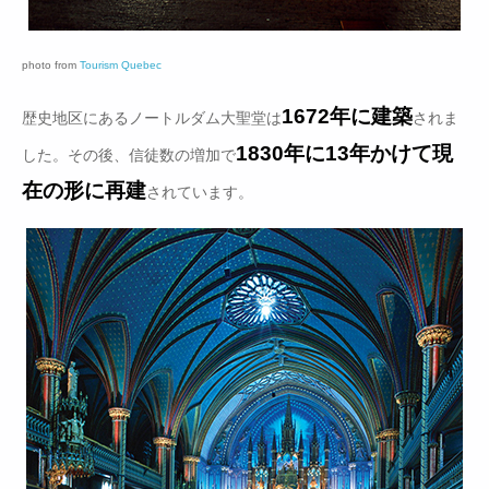
photo from
Tourism Quebec
1672年に建築
歴史地区にあるノートルダム大聖堂は
されま
1830年に13年かけて現
した。その後、信徒数の増加で
在の形に再建
されています。