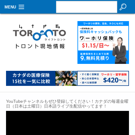
MENU
お知らせ
生活情報
その他
特集
イベントカレンダー
About Us
YouTubeチャンネルもぜひ登録してください！カナダの毎週金曜
Contact
日（日本は土曜日）日本語ライブ生配信やってます！