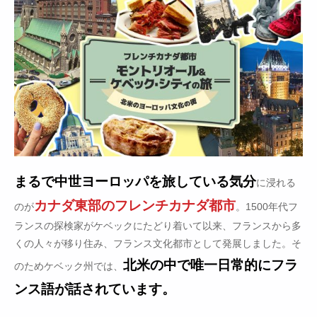
まるで中世ヨーロッパを旅している気分
に浸れる
カナダ東部のフレンチカナダ都市
のが
。1500年代フ
ランスの探検家がケベックにたどり着いて以来、フランスから多
くの人々が移り住み、フランス文化都市として発展しました。そ
北米の中で唯一日常的にフラ
のためケベック州では、
ンス語が話されています。