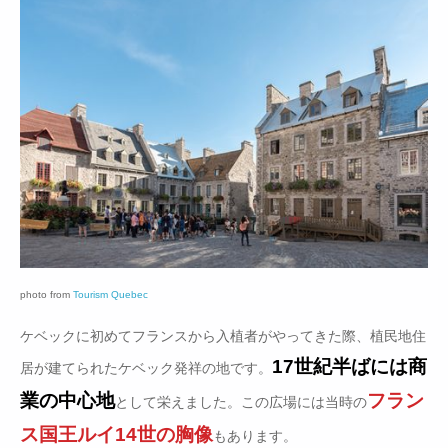
photo from
Tourism Quebec
ケベックに初めてフランスから入植者がやってきた際、植民地住
17世紀半ばには商
居が建てられたケベック発祥の地です。
業の中心地
フラン
として栄えました。この広場には当時の
ス国王ルイ14世の胸像
もあります。