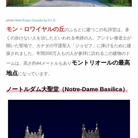
photo from
Enjoy Canada by H.I.S.
モン・ロワイヤルの丘
のふもとに建つこの礼拝堂は、多
くの歩けない人を治したといわれる奇跡の人、アンドレ修道士が
開いた聖地で、カナダの守護聖人「ジョゼフ」に捧げるために建
築されました。年間200万人もの人が参拝に訪れるこの建物のド
モントリオールの最高
ームは、高さ約44メートルもあり
地点
になっています。
ノートルダム大聖堂（Notre-Dame Basilica）