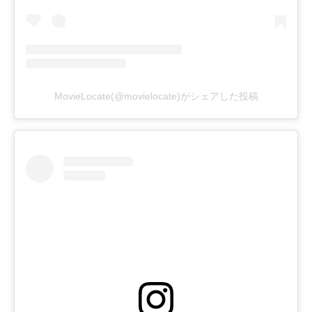
MovieLocate(@movielocate)がシェアした投稿