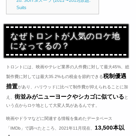
20. SUITS/スーツ (2011〜2019)原題:
Suits
なぜトロントが人気のロケ地
になってるの？
トロントには、映画やテレビ業界の人件費に対して最大45%、総
税制優遇
製作費に対しては最大35.2%もの税金を節約できる
措置
があり、ハリウッドに比べて制作費が抑えられることに加
街並みがニューヨークやシカゴに似ている
え、
と
いう点からロケ地として大変人気があるんです。
映画やドラマなどに関連する情報を集めたデータベース
13,500本以
「IMDb」で調べたところ、2021年11月現在、