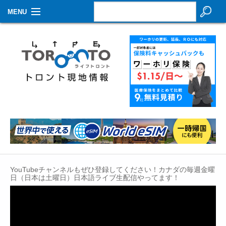
MENU
お知らせ
生活情報
その他
特集
イベントカレンダー
About Us
YouTubeチャンネルもぜひ登録してください！カナダの毎週金曜
Contact
日（日本は土曜日）日本語ライブ生配信やってます！