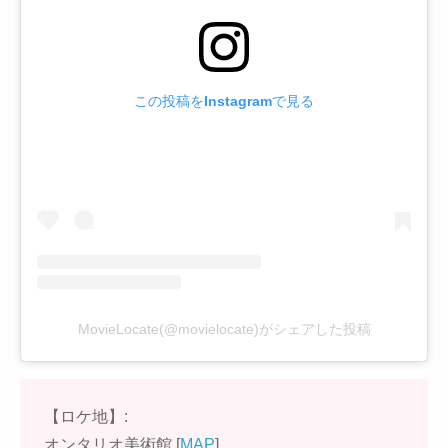
この投稿をInstagramで見る
MovieLocate(@movielocate)がシェアした投稿
【ロケ地】:
オンタリオ美術館 [
MAP
]