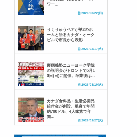
ワー...
2026/03/22(日)
りくりゅうペアが第2のホ
ームと語るカナダ・オーク
ビルで市長から表彰
2026/03/17(火)
慶應義塾ニューヨーク学院
の説明会がトロントで5月1
0日(日)に開催。卒業後は...
2026/03/10(火)
カナダ食料品・生活必需品
給付金が創設。単身で年間
約700ドル、4人家族で年
間...
2026/01/27(火)