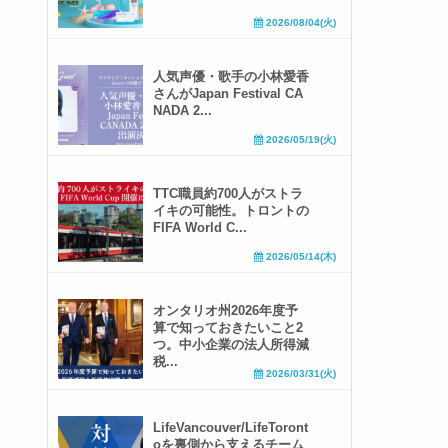
2026/08/04(火)
人気声優・歌手の小林愛香
さんがJapan Festival CA
NADA 2...
2026/05/19(火)
TTC職員約700人がストラ
イキの可能性。トロントの
FIFA World C...
2026/05/14(木)
オンタリオ州2026年度予
算で知っておきたいこと2
つ。中小企業の法人所得減
税...
2026/03/31(火)
LifeVancouver/LifeToront
oを裏側から支えるチーム