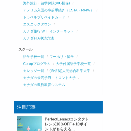
海外旅行・留学保険(AIG損保)
アメリカ入国の事前手続き（ESTA・I-94W）
トラベルプリペイドカード
エスニックタウン
カナダ旅行 WiFi インターネット
カナダeTA申請方法
スクール
語学学校一覧
ワーホリ・留学
Co-opプログラム
大学付属語学学校一覧
カレッジ一覧
(通信制)人間総合科学大学
カナダの最高学府・トロント大学
カナダの義務教育システム
注目記事
PerfectLensのコンタクト
レンズ10％OFF＋10ポイ
ントがもらえる...