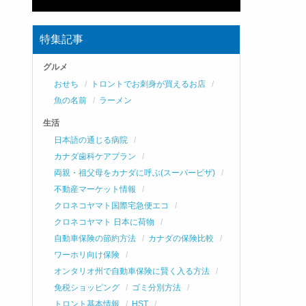
特集記事
グルメ
おせち
トロントでお刺身が買えるお店
魚の名前
ラーメン
生活
日本語の通じる病院
カナダ歯科ケアプラン
両親・祖父母をカナダに呼ぶ(スーパービザ)
不動産マーケット情報
クロネコヤマト国際宅急便エコ
クロネコヤマト 日本に荷物
自動車保険の節約方法
カナダの保険比較
ワーホリ向け保険
オンタリオ州で自動車保険に賢く入る方法
免税ショッピング
ゴミ分別方法
トロント基本情報
HST