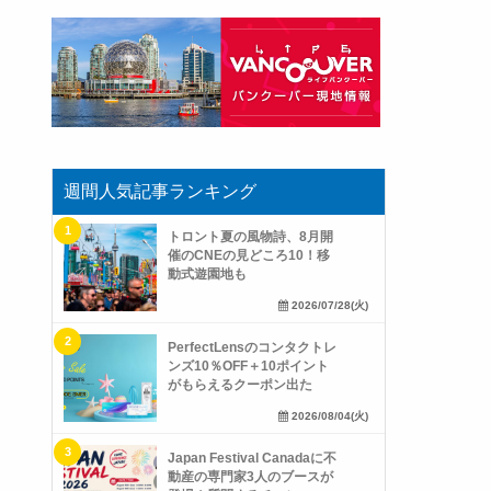
週間人気記事ランキング
トロント夏の風物詩、8月開
催のCNEの見どころ10！移
動式遊園地も
2026/07/28(火)
PerfectLensのコンタクトレ
ンズ10％OFF＋10ポイント
がもらえるクーポン出た
2026/08/04(火)
Japan Festival Canadaに不
動産の専門家3人のブースが