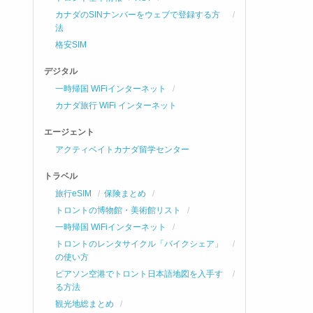
カナダのSINナンバーをウェブで登録する方
法
格安SIM
デジタル
一時帰国 WiFiインターネット
カナダ旅行 WiFi インターネット
エージェント
アクティベイトカナダ留学センター
トラベル
旅行eSIM
保険まとめ
トロントの博物館・美術館リスト
一時帰国 WiFiインターネット
トロントのレンタサイクル「バイクシェア」
の使い方
ピアソン空港でトロント日本語地図を入手す
る方法
観光地総まとめ