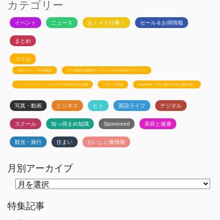
カテゴリー
イベント
ニュース
お！イイ仕事！
セール＆お得情報
まとめ
コラム
JSSのトロント生活相談室
カナダ政府公認移民コンサルタント白石有紀のビザニュース
メープルエデュケーションのカナダ留学お役立ち情報
トロント不動産
Ayudanteの「GA4: 基本から学ぶ最新分析」
写真・動画
ビジネス
ヒト
英語ライフ
デジタル
スクール
知っ得まめ知識
Sponsored
美容と健康
観光・旅行
住まい
おいしい食情報
月別アーカイブ
月
別
ア
ー
特集記事
カ
イ