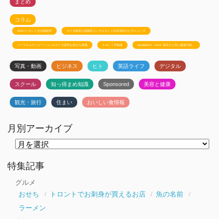
まとめ
コラム
JSSのトロント生活相談室
カナダ政府公認移民コンサルタント白石有紀のビザニュース
メープルエデュケーションのカナダ留学お役立ち情報
トロント不動産
Ayudanteの「GA4: 基本から学ぶ最新分析」
写真・動画
ビジネス
ヒト
英語ライフ
デジタル
スクール
知っ得まめ知識
Sponsored
美容と健康
観光・旅行
住まい
おいしい食情報
月別アーカイブ
月
別
ア
ー
特集記事
カ
イ
グルメ
ブ
おせち
トロントでお刺身が買えるお店
魚の名前
ラーメン