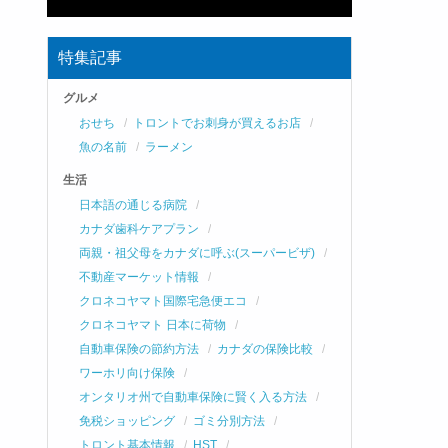
特集記事
グルメ
おせち
トロントでお刺身が買えるお店
魚の名前
ラーメン
生活
日本語の通じる病院
カナダ歯科ケアプラン
両親・祖父母をカナダに呼ぶ(スーパービザ)
不動産マーケット情報
クロネコヤマト国際宅急便エコ
クロネコヤマト 日本に荷物
自動車保険の節約方法
カナダの保険比較
ワーホリ向け保険
オンタリオ州で自動車保険に賢く入る方法
免税ショッピング
ゴミ分別方法
トロント基本情報
HST