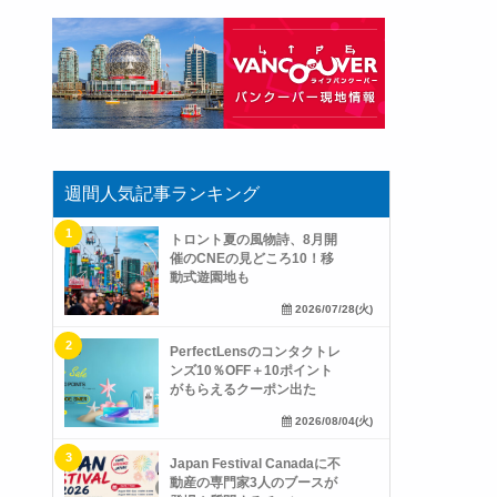
週間人気記事ランキング
トロント夏の風物詩、8月開
催のCNEの見どころ10！移
動式遊園地も
2026/07/28(火)
PerfectLensのコンタクトレ
ンズ10％OFF＋10ポイント
がもらえるクーポン出た
2026/08/04(火)
Japan Festival Canadaに不
動産の専門家3人のブースが