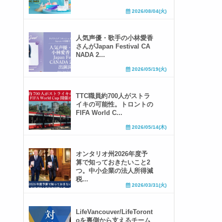
2026/08/04(火)
人気声優・歌手の小林愛香
さんがJapan Festival CA
NADA 2...
2026/05/19(火)
TTC職員約700人がストラ
イキの可能性。トロントの
FIFA World C...
2026/05/14(木)
オンタリオ州2026年度予
算で知っておきたいこと2
つ。中小企業の法人所得減
税...
2026/03/31(火)
LifeVancouver/LifeToront
oを裏側から支えるチーム