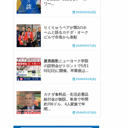
ワー...
2026/03/22(日)
りくりゅうペアが第2のホ
ームと語るカナダ・オーク
ビルで市長から表彰
2026/03/17(火)
慶應義塾ニューヨーク学院
の説明会がトロントで5月1
0日(日)に開催。卒業後は...
2026/03/10(火)
カナダ食料品・生活必需品
給付金が創設。単身で年間
約700ドル、4人家族で年
間...
2026/01/27(火)