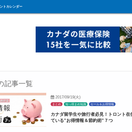
ントカレンダー
"の記事一覧
2017/09/19(火)
まとめ
知っ得まめ知識
セール＆お得情報
カナダ留学生や旅行者必見！トロント在
ている”お得情報＆節約術”７つ