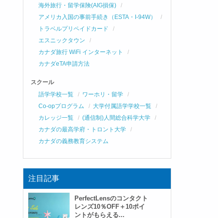
海外旅行・留学保険(AIG損保)
アメリカ入国の事前手続き（ESTA・I-94W）
トラベルプリペイドカード
エスニックタウン
カナダ旅行 WiFi インターネット
カナダeTA申請方法
スクール
語学学校一覧
ワーホリ・留学
Co-opプログラム
大学付属語学学校一覧
カレッジ一覧
(通信制)人間総合科学大学
カナダの最高学府・トロント大学
カナダの義務教育システム
注目記事
PerfectLensのコンタクト
レンズ10％OFF＋10ポイ
ントがもらえる...