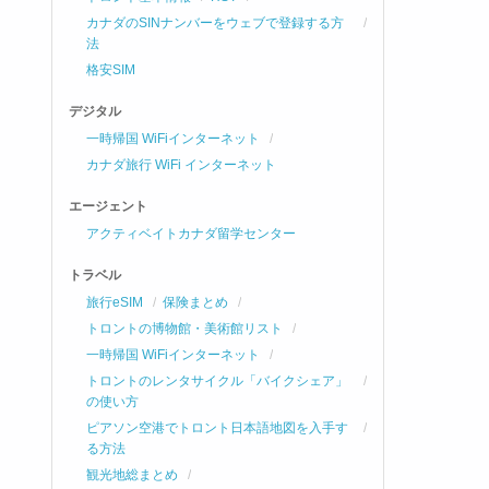
カナダのSINナンバーをウェブで登録する方
法
格安SIM
デジタル
一時帰国 WiFiインターネット
カナダ旅行 WiFi インターネット
エージェント
アクティベイトカナダ留学センター
トラベル
旅行eSIM
保険まとめ
トロントの博物館・美術館リスト
一時帰国 WiFiインターネット
トロントのレンタサイクル「バイクシェア」
の使い方
ピアソン空港でトロント日本語地図を入手す
る方法
観光地総まとめ