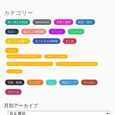
カテゴリー
知っ得まめ知識
Sponsored
美容と健康
観光・旅行
住まい
おいしい食情報
イベント
ニュース
お！イイ仕事！
セール＆お得情報
まとめ
コラム
Ayudanteの「GA4: 基本から学ぶ最新分析」
JSSのトロント生活相談室
カナダ政府公認移民コンサルタント白石有紀のビザニュース
メープルエデュケーションのカナダ留学お役立ち情報
トロント不動産
写真・動画
ビジネス
ヒト
英語ライフ
デジタル
スクール
月別アーカイブ
月