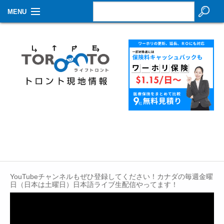
MENU
お知らせ
生活情報
その他
特集
イベントカレンダー
About Us
Contact
YouTubeチャンネルもぜひ登録してください！カナダの毎週金曜
日（日本は土曜日）日本語ライブ生配信やってます！