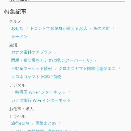
別
ア
ー
特集記事
カ
イ
グルメ
ブ
おせち
トロントでお刺身が買えるお店
魚の名前
ラーメン
生活
カナダ歯科ケアプラン
両親・祖父母をカナダに呼ぶ(スーパービザ)
不動産マーケット情報
クロネコヤマト国際宅急便エコ
クロネコヤマト 日本に荷物
デジタル
一時帰国 WiFiインターネット
カナダ旅行 WiFi インターネット
お仕事・求人
トラベル
旅行eSIM
保険まとめ