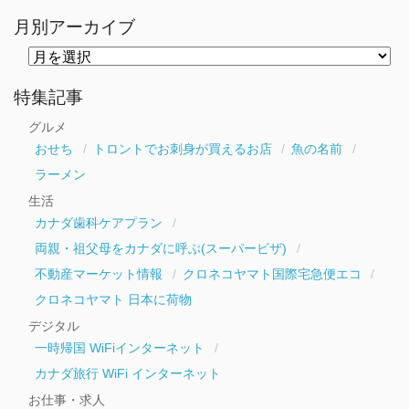
月別アーカイブ
月
別
ア
ー
特集記事
カ
イ
グルメ
ブ
おせち
トロントでお刺身が買えるお店
魚の名前
ラーメン
生活
カナダ歯科ケアプラン
両親・祖父母をカナダに呼ぶ(スーパービザ)
不動産マーケット情報
クロネコヤマト国際宅急便エコ
クロネコヤマト 日本に荷物
デジタル
一時帰国 WiFiインターネット
カナダ旅行 WiFi インターネット
お仕事・求人