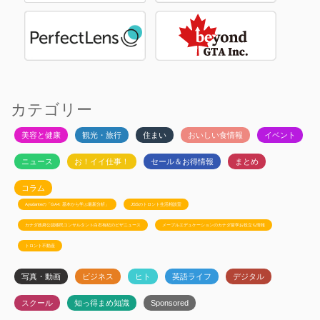
カテゴリー
美容と健康
観光・旅行
住まい
おいしい食情報
イベント
ニュース
お！イイ仕事！
セール＆お得情報
まとめ
コラム
Ayudanteの「GA4: 基本から学ぶ最新分析」
JSSのトロント生活相談室
カナダ政府公認移民コンサルタント白石有紀のビザニュース
メープルエデュケーションのカナダ留学お役立ち情報
トロント不動産
写真・動画
ビジネス
ヒト
英語ライフ
デジタル
スクール
知っ得まめ知識
Sponsored