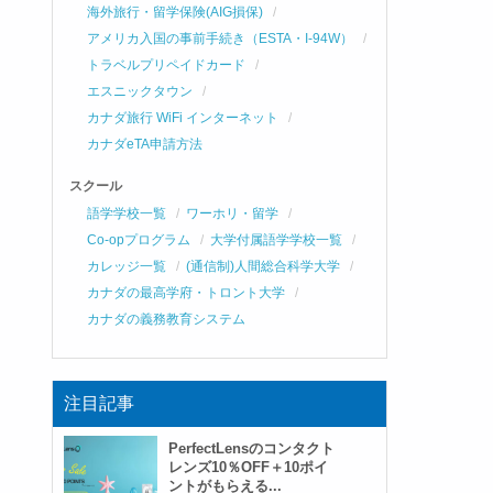
海外旅行・留学保険(AIG損保)
アメリカ入国の事前手続き（ESTA・I-94W）
トラベルプリペイドカード
エスニックタウン
カナダ旅行 WiFi インターネット
カナダeTA申請方法
スクール
語学学校一覧
ワーホリ・留学
Co-opプログラム
大学付属語学学校一覧
カレッジ一覧
(通信制)人間総合科学大学
カナダの最高学府・トロント大学
カナダの義務教育システム
注目記事
PerfectLensのコンタクト
レンズ10％OFF＋10ポイ
ントがもらえる...