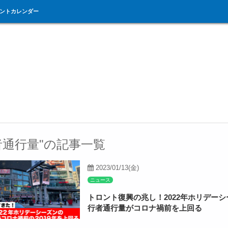
ントカレンダー
者通行量"の記事一覧
2023/01/13(金)
ニュース
トロント復興の兆し！2022年ホリデー
行者通行量がコロナ禍前を上回る