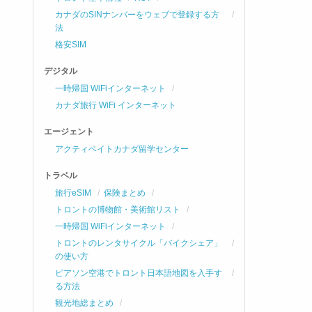
カナダのSINナンバーをウェブで登録する方
法
格安SIM
デジタル
一時帰国 WiFiインターネット
カナダ旅行 WiFi インターネット
エージェント
アクティベイトカナダ留学センター
トラベル
旅行eSIM
保険まとめ
トロントの博物館・美術館リスト
一時帰国 WiFiインターネット
トロントのレンタサイクル「バイクシェア」
の使い方
ピアソン空港でトロント日本語地図を入手す
る方法
観光地総まとめ