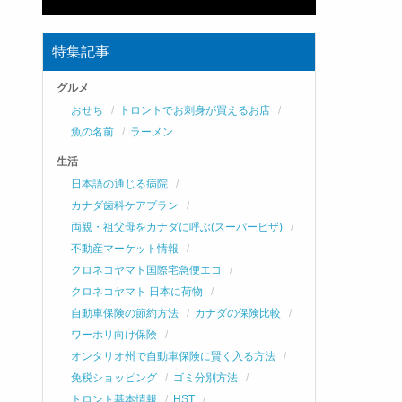
特集記事
グルメ
おせち
トロントでお刺身が買えるお店
魚の名前
ラーメン
生活
日本語の通じる病院
カナダ歯科ケアプラン
両親・祖父母をカナダに呼ぶ(スーパービザ)
不動産マーケット情報
クロネコヤマト国際宅急便エコ
クロネコヤマト 日本に荷物
自動車保険の節約方法
カナダの保険比較
ワーホリ向け保険
オンタリオ州で自動車保険に賢く入る方法
免税ショッピング
ゴミ分別方法
トロント基本情報
HST