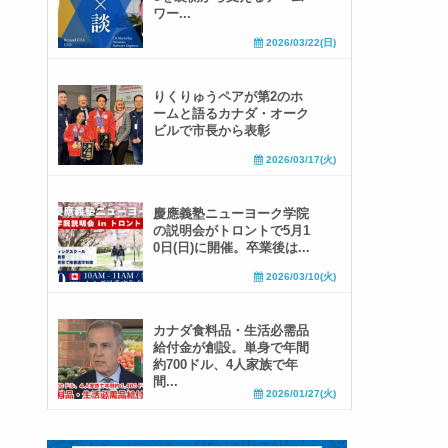
ワー...
2026/03/22(日)
りくりゅうペアが第2のホ
ームと語るカナダ・オーク
ビルで市長から表彰
2026/03/17(火)
慶應義塾ニューヨーク学院
の説明会がトロントで5月1
0日(日)に開催。卒業後は...
2026/03/10(火)
カナダ食料品・生活必需品
給付金が創設。単身で年間
約700ドル、4人家族で年
間...
2026/01/27(火)