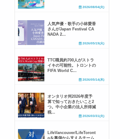
2026/08/04(火)
人気声優・歌手の小林愛香
さんがJapan Festival CA
NADA 2...
2026/05/19(火)
TTC職員約700人がストラ
イキの可能性。トロントの
FIFA World C...
2026/05/14(木)
オンタリオ州2026年度予
算で知っておきたいこと2
つ。中小企業の法人所得減
税...
2026/03/31(火)
LifeVancouver/LifeToront
oを裏側から支えるチーム