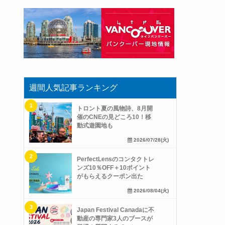
週間人気記事ランキング
トロント夏の風物詩、8月開
催のCNEの見どころ10！移
動式遊園地も
2026/07/28(火)
PerfectLensのコンタクトレ
ンズ10％OFF＋10ポイント
がもらえるクーポン出た
2026/08/04(火)
Japan Festival Canadaに不
動産の専門家3人のブースが