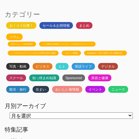
カテゴリー
お！イイ仕事！
セール＆お得情報
まとめ
コラム
JSSのトロント生活相談室
カナダ政府公認移民コンサルタント白石有紀のビザニュース
メープルエデュケーションのカナダ留学お役立ち情報
トロント不動産
Ayudanteの「GA4: 基本から学ぶ最新分析」
写真・動画
ビジネス
ヒト
英語ライフ
デジタル
スクール
知っ得まめ知識
Sponsored
美容と健康
観光・旅行
住まい
おいしい食情報
イベント
ニュース
月別アーカイブ
月
別
ア
ー
特集記事
カ
イ