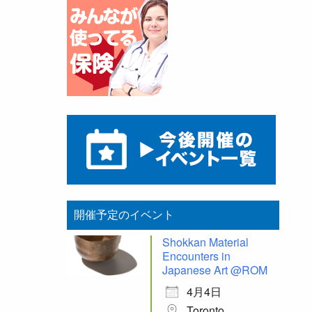
開催予定のイベント
Shokkan Material
Encounters in
Japanese Art @ROM
4月4日
Toronto