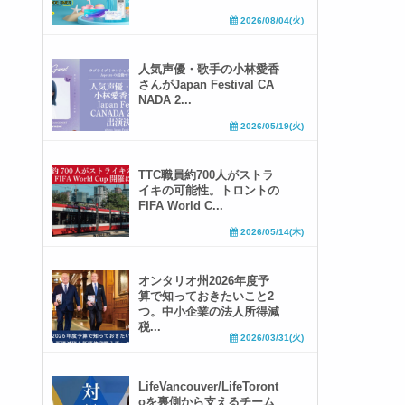
2026/08/04(火)
人気声優・歌手の小林愛香
さんがJapan Festival CA
NADA 2...
2026/05/19(火)
TTC職員約700人がストラ
イキの可能性。トロントの
FIFA World C...
2026/05/14(木)
オンタリオ州2026年度予
算で知っておきたいこと2
つ。中小企業の法人所得減
税...
2026/03/31(火)
LifeVancouver/LifeToront
oを裏側から支えるチーム