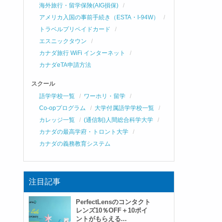
海外旅行・留学保険(AIG損保)
アメリカ入国の事前手続き（ESTA・I-94W）
トラベルプリペイドカード
エスニックタウン
カナダ旅行 WiFi インターネット
カナダeTA申請方法
スクール
語学学校一覧
ワーホリ・留学
Co-opプログラム
大学付属語学学校一覧
カレッジ一覧
(通信制)人間総合科学大学
カナダの最高学府・トロント大学
カナダの義務教育システム
注目記事
PerfectLensのコンタクト
レンズ10％OFF＋10ポイ
ントがもらえる...