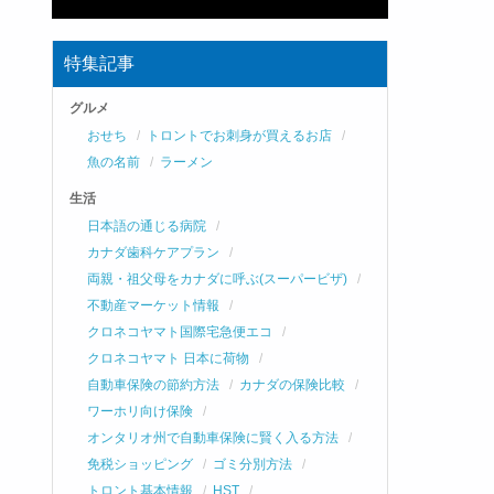
特集記事
グルメ
おせち
トロントでお刺身が買えるお店
魚の名前
ラーメン
生活
日本語の通じる病院
カナダ歯科ケアプラン
両親・祖父母をカナダに呼ぶ(スーパービザ)
不動産マーケット情報
クロネコヤマト国際宅急便エコ
クロネコヤマト 日本に荷物
自動車保険の節約方法
カナダの保険比較
ワーホリ向け保険
オンタリオ州で自動車保険に賢く入る方法
免税ショッピング
ゴミ分別方法
トロント基本情報
HST