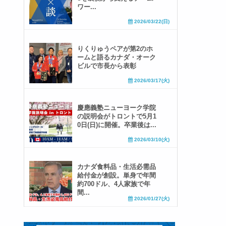
ワー...
2026/03/22(日)
りくりゅうペアが第2のホ
ームと語るカナダ・オーク
ビルで市長から表彰
2026/03/17(火)
慶應義塾ニューヨーク学院
の説明会がトロントで5月1
0日(日)に開催。卒業後は...
2026/03/10(火)
カナダ食料品・生活必需品
給付金が創設。単身で年間
約700ドル、4人家族で年
間...
2026/01/27(火)