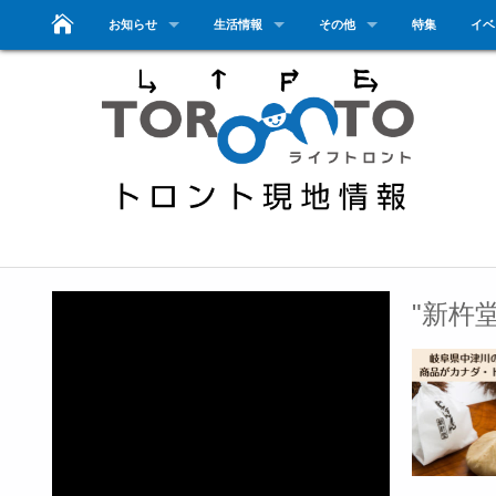
お知らせ
生活情報
その他
特集
イベ
"新杵