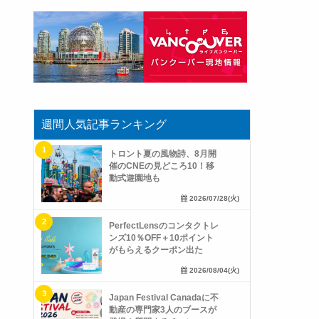
週間人気記事ランキング
トロント夏の風物詩、8月開
催のCNEの見どころ10！移
動式遊園地も
2026/07/28(火)
PerfectLensのコンタクトレ
ンズ10％OFF＋10ポイント
がもらえるクーポン出た
2026/08/04(火)
Japan Festival Canadaに不
動産の専門家3人のブースが