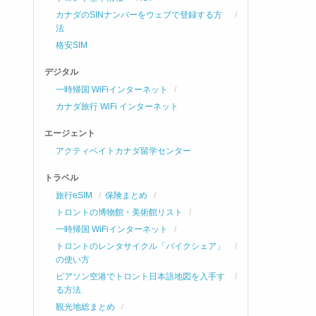
カナダのSINナンバーをウェブで登録する方
法
格安SIM
デジタル
一時帰国 WiFiインターネット
カナダ旅行 WiFi インターネット
エージェント
アクティベイトカナダ留学センター
トラベル
旅行eSIM
保険まとめ
トロントの博物館・美術館リスト
一時帰国 WiFiインターネット
トロントのレンタサイクル「バイクシェア」
の使い方
ピアソン空港でトロント日本語地図を入手す
る方法
観光地総まとめ