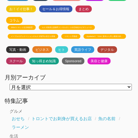
お！イイ仕事！
セール＆お得情報
まとめ
コラム
JSSのトロント生活相談室
カナダ政府公認移民コンサルタント白石有紀のビザニュース
メープルエデュケーションのカナダ留学お役立ち情報
トロント不動産
Ayudanteの「GA4: 基本から学ぶ最新分析」
写真・動画
ビジネス
ヒト
英語ライフ
デジタル
スクール
知っ得まめ知識
Sponsored
美容と健康
月別アーカイブ
月
別
ア
ー
特集記事
カ
イ
グルメ
ブ
おせち
トロントでお刺身が買えるお店
魚の名前
ラーメン
生活