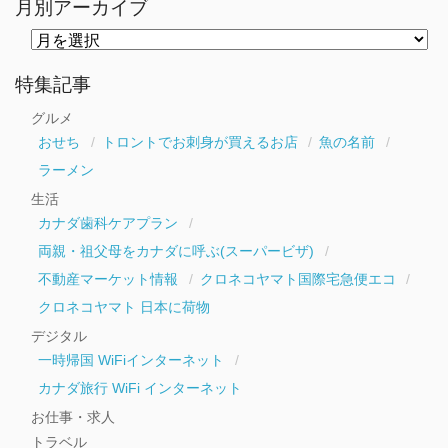
月別アーカイブ
月
別
ア
ー
特集記事
カ
イ
グルメ
ブ
おせち
トロントでお刺身が買えるお店
魚の名前
ラーメン
生活
カナダ歯科ケアプラン
両親・祖父母をカナダに呼ぶ(スーパービザ)
不動産マーケット情報
クロネコヤマト国際宅急便エコ
クロネコヤマト 日本に荷物
デジタル
一時帰国 WiFiインターネット
カナダ旅行 WiFi インターネット
お仕事・求人
トラベル