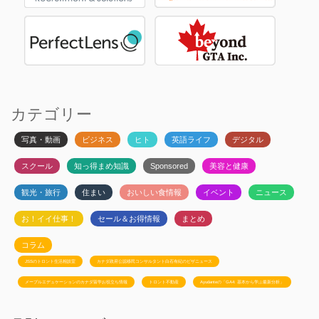
カテゴリー
写真・動画
ビジネス
ヒト
英語ライフ
デジタル
スクール
知っ得まめ知識
Sponsored
美容と健康
観光・旅行
住まい
おいしい食情報
イベント
ニュース
お！イイ仕事！
セール＆お得情報
まとめ
コラム
JSSのトロント生活相談室
カナダ政府公認移民コンサルタント白石有紀のビザニュース
メープルエデュケーションのカナダ留学お役立ち情報
トロント不動産
Ayudanteの「GA4: 基本から学ぶ最新分析」