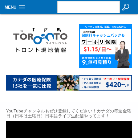
MENU
お知らせ
生活情報
その他
特集
イベントカレンダー
About Us
Contact
YouTubeチャンネルもぜひ登録してください！カナダの毎週金曜
日（日本は土曜日）日本語ライブ生配信やってます！