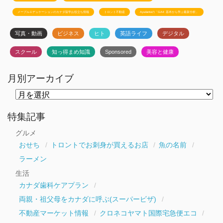
メープルエデュケーションのカナダ留学お役立ち情報
トロント不動産
Ayudanteの「GA4: 基本から学ぶ最新分析」
写真・動画
ビジネス
ヒト
英語ライフ
デジタル
スクール
知っ得まめ知識
Sponsored
美容と健康
月別アーカイブ
月
別
ア
ー
特集記事
カ
イ
グルメ
ブ
おせち
トロントでお刺身が買えるお店
魚の名前
ラーメン
生活
カナダ歯科ケアプラン
両親・祖父母をカナダに呼ぶ(スーパービザ)
不動産マーケット情報
クロネコヤマト国際宅急便エコ